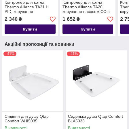
Контролер для котла
Контролер для котла
Конт
Thermo Alliance TA21 H
Thermo Alliance TA20,
Ther
PID, керування
керування насосом СО з
керу
вентилятором і насосом
дисплеєм
насо
2 340
1 652
2 7
₴
₴
СО
ГВС
Купити
Купити
Акційні пропозиції та новинки
–41%
–41%
Сидіння для душу Qtap
Сиденька душа Qtap Comfort
Comfort WHI5035
BLA5035
В наявності
В наявності