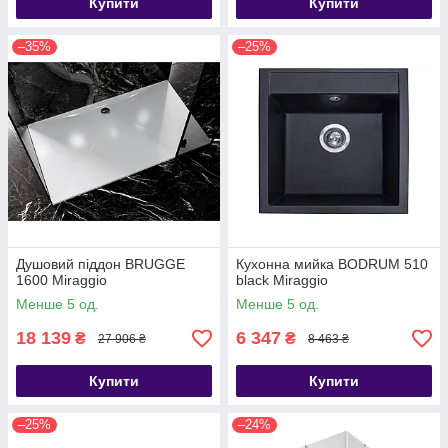
Купити
Купити
–35%
–25%
Душовий піддон BRUGGE
Кухонна мийка BODRUM 510
1600 Miraggio
black Miraggio
Менше 5 од.
Менше 5 од.
18 139
6 347
₴
₴
27 906 ₴
8 463 ₴
Купити
Купити
–25%
–24%