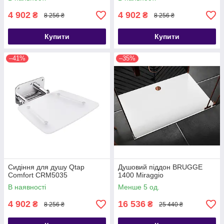
4 902
4 902
₴
₴
8 256 ₴
8 256 ₴
Купити
Купити
–41%
–35%
Сидіння для душу Qtap
Душовий піддон BRUGGE
Comfort CRM5035
1400 Miraggio
В наявності
Менше 5 од.
4 902
16 536
₴
₴
8 256 ₴
25 440 ₴