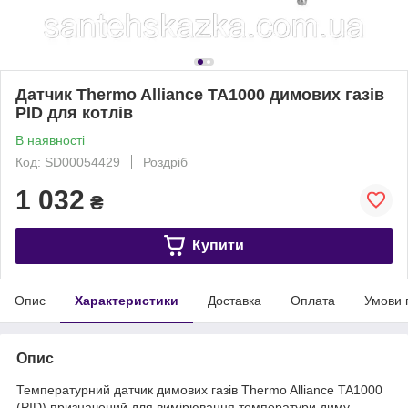
Датчик Thermo Alliance TA1000 димових газів
PID для котлів
В наявності
Код: SD00054429
Роздріб
1 032
₴
Купити
Опис
Характеристики
Доставка
Оплата
Умови 
Опис
Температурний датчик димових газів Thermo Alliance TA1000
(PID) призначений для вимірювання температури диму.