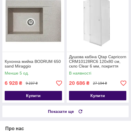
Душова кабіна Qtap Capricorn
Кухонна мийка BODRUM 650
CRM10128RC6 120x80 см,
sand Miraggio
скло Clear 6 мм, покриття
CalcLess без піддона
Менше 5 од.
В наявності
6 928
20 686
₴
₴
9 237 ₴
27 194 ₴
Купити
Купити
Показати ще
Про нас