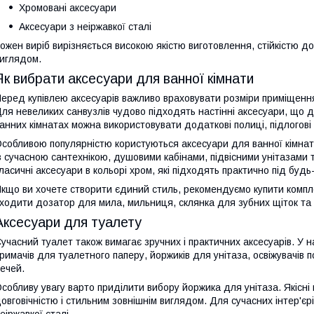
Хромовані аксесуари
Аксесуари з неіржавкої сталі
ожен виріб вирізняється високою якістю виготовлення, стійкістю до
иглядом.
Як вибрати аксесуари для ванної кімнати
еред купівлею аксесуарів важливо враховувати розміри приміщення,
ля невеликих санвузлів чудово підходять настінні аксесуари, що 
анних кімнатах можна використовувати додаткові полиці, підлогові 
собливою популярністю користуються аксесуари для ванної кімнат
з сучасною сантехнікою, душовими кабінами, підвісними унітазами
ласичні аксесуари в кольорі хром, які підходять практично під буд
кщо ви хочете створити єдиний стиль, рекомендуємо купити компле
ходити дозатор для мила, мильниця, склянка для зубних щіток та 
Аксесуари для туалету
учасний туалет також вимагає зручних і практичних аксесуарів. У н
римачів для туалетного паперу, йоржиків для унітаза, освіжувачів п
ечей.
собливу увагу варто приділити вибору йоржика для унітаза. Якісні
овговічністю і стильним зовнішнім виглядом. Для сучасних інтер'єрі
еіржавкої сталі.