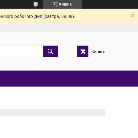
Кошик
ижчого робочого дня (завтра, 08.08).
Кошик