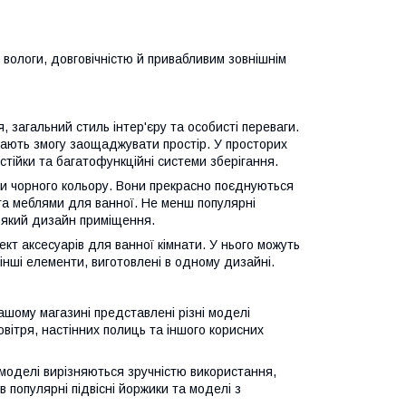
 вологи, довговічністю й привабливим зовнішнім
 загальний стиль інтер'єру та особисті переваги.
дають змогу заощаджувати простір. У просторих
стійки та багатофункційні системи зберігання.
и чорного кольору. Вони прекрасно поєднуються
 та меблями для ванної. Не менш популярні
ь-який дизайн приміщення.
кт аксесуарів для ванної кімнати. У нього можуть
інші елементи, виготовлені в одному дизайні.
ашому магазині представлені різні моделі
овітря, настінних полиць та іншого корисних
 моделі вирізняються зручністю використання,
в популярні підвісні йоржики та моделі з