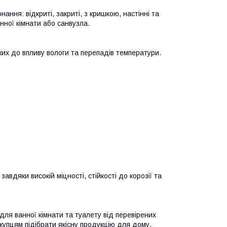
ання: відкриті, закриті, з кришкою, настінні та
анної кімнати або санвузла.
йких до впливу вологи та перепадів температури.
вдяки високій міцності, стійкості до корозії та
для ванної кімнати та туалету від перевірених
окупцям підібрати якісну продукцію для дому,