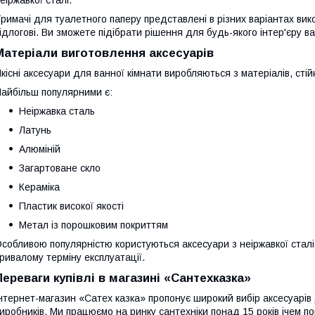
римачі для туалетного паперу представлені в різних варіантах викон
ідлогові. Ви зможете підібрати рішення для будь-якого інтер'єру в
Матеріали виготовлення аксесуарів
кісні аксесуари для ванної кімнати виробляються з матеріалів, сті
айбільш популярними є:
Неіржавка сталь
Латунь
Алюміній
Загартоване скло
Кераміка
Пластик високої якості
Метал із порошковим покриттям
собливою популярністю користуються аксесуари з неіржавкої сталі за
ривалому терміну експлуатації.
Переваги купівлі в магазині «Сантехказка»
нтернет-магазин «Сатех казка» пропонує широкий вибір аксесуарів 
иробників. Ми працюємо на ринку сантехніки понад 15 років ічем п