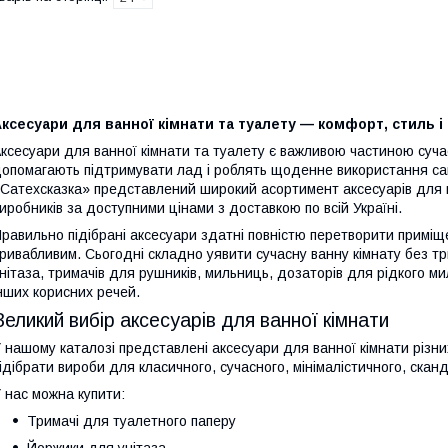
ксесуари для ванної кімнати та туалету — комфорт, стиль 
ксесуари для ванної кімнати та туалету є важливою частиною суча
опомагають підтримувати лад і роблять щоденне використання сан
Сатехсказка» представлений широкий асортимент аксесуарів для ва
иробників за доступними цінами з доставкою по всій Україні.
равильно підібрані аксесуари здатні повністю перетворити приміщ
ривабливим. Сьогодні складно уявити сучасну ванну кімнату без тр
нітаза, тримачів для рушників, мильниць, дозаторів для рідкого мил
нших корисних речей.
Великий вибір аксесуарів для ванної кімнати
 нашому каталозі представлені аксесуари для ванної кімнати різних
ідібрати вироби для класичного, сучасного, мінімалістичного, скан
 нас можна купити:
Тримачі для туалетного паперу
Йоржики для унітаза