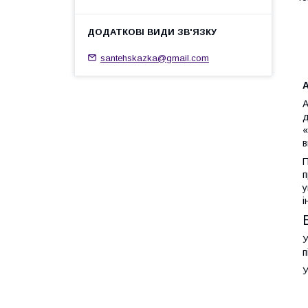
santehskazka@gmail.com
А
А
д
«
в
П
п
у
і
У
п
У