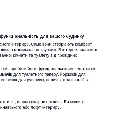
і функціональність для вашого будинку
сного інтер'єру. Саме вони створюють комфорт,
вузла максимально зручним. В інтернет-магазині
нної кімнати та туалету від провідних
ення, зробити його функціональнішим і естетично
имачів для туалетного паперу, йоржиків для
а, гачків для рушників, поличок для ванної та
 стилів, форм і колірних рішень. Ви можете
динавського або лофт-інтер'єру.