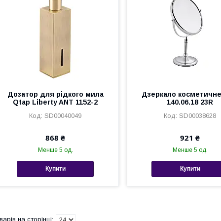
Дозатор для рідкого мила
Дзеркало косметичне
Qtap Liberty ANT 1152-2
140.06.18 23R
SD00040049
SD00038628
868 ₴
921 ₴
Менше 5 од.
Менше 5 од.
Купити
Купити