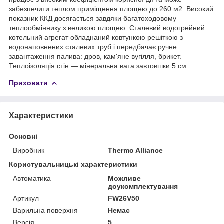
забезпечити теплом приміщення площею до 260 м2. Високий
показник ККД досягається завдяки багатоходовому
теплообміннику з великою площею. Сталевий водогрейний
котельний агрегат обладнаний ковтункою решіткою з
водонаповнених сталевих труб і передбачає ручне
завантаження палива: дров, кам'яне вугілля, брикет.
Теплоізоляція стін — мінеральна вата завтовшки 5 см.
Приховати
Характеристики
Основні
Виробник
Thermo Alliance
Користувальницькі характеристики
Автоматика
Можливе
доукомплектування
Артикул
FW26V50
Варильна поверхня
Немає
Версія
5