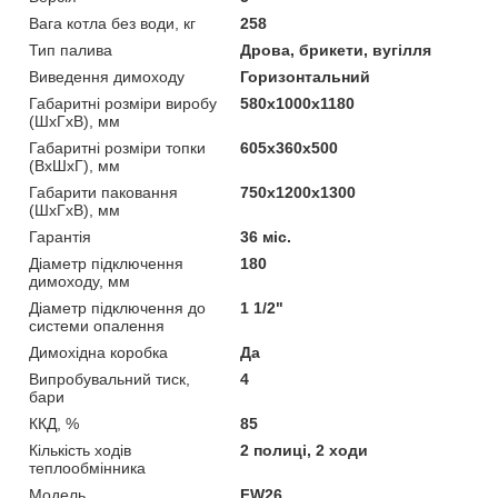
Вага котла без води, кг
258
Тип палива
Дрова, брикети, вугілля
Виведення димоходу
Горизонтальний
Габаритні розміри виробу
580x1000х1180
(ШхГхВ), мм
Габаритні розміри топки
605х360х500
(ВхШхГ), мм
Габарити паковання
750х1200х1300
(ШхГхВ), мм
Гарантія
36 міс.
Діаметр підключення
180
димоходу, мм
Діаметр підключення до
1 1/2"
системи опалення
Димохідна коробка
Да
Випробувальний тиск,
4
бари
ККД, %
85
Кількість ходів
2 полиці, 2 ходи
теплообмінника
Мoдель
FW26