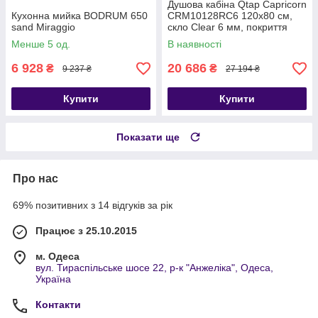
Душова кабіна Qtap Capricorn
Кухонна мийка BODRUM 650
CRM10128RC6 120x80 см,
sand Miraggio
скло Clear 6 мм, покриття
CalcLess без піддона
Менше 5 од.
В наявності
6 928
20 686
₴
₴
9 237 ₴
27 194 ₴
Купити
Купити
Показати ще
Про нас
69% позитивних з 14 відгуків за рік
Працює з 25.10.2015
м. Одеса
вул. Тираспільське шосе 22, р-к "Анжеліка", Одеса,
Україна
Контакти