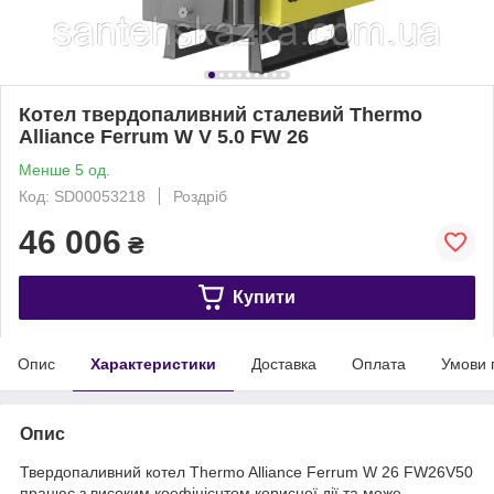
Котел твердопаливний сталевий Thermo
Alliance Ferrum W V 5.0 FW 26
Менше 5 од.
Код: SD00053218
Роздріб
46 006
₴
Купити
Опис
Характеристики
Доставка
Оплата
Умови 
Опис
Твердопаливний котел Thermo Alliance Ferrum W 26 FW26V50
працює з високим коефіцієнтом корисної дії та може