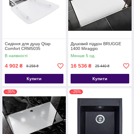
Сидіння для душу Qtap
Душовий піддон BRUGGE
Comfort CRM5035
1400 Miraggio
В наявності
Менше 5 од.
4 902
16 536
₴
₴
8 256 ₴
25 440 ₴
Купити
Купити
–35%
–25%