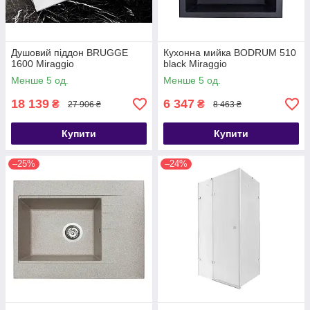
Душовий піддон BRUGGE
Кухонна мийка BODRUM 510
1600 Miraggio
black Miraggio
Менше 5 од.
Менше 5 од.
18 139
6 347
₴
₴
27 906 ₴
8 463 ₴
Купити
Купити
–25%
–24%