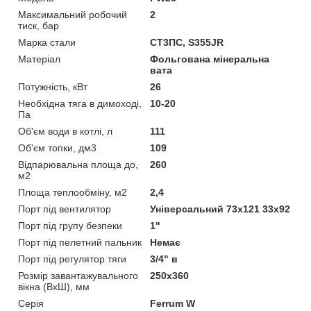
Максимальний робочий
2
тиск, бар
Марка стали
СТ3ПС, S355JR
Матеріал
Фольгована мінеральна
вата
Потужність, кВт
26
Необхідна тяга в димоході,
10-20
Па
Об'єм води в котлі, л
111
Об'єм топки, дм3
109
Відпарювальна площа до,
260
м2
Площа теплообміну, м2
2,4
Порт під вентилятор
Універсальний 73х121 33х92
Порт під групу безпеки
1"
Порт під пелетний пальник
Немає
Порт під регулятор тяги
3/4" в
Розмір завантажувального
250х360
вікна (ВхШ), мм
Серія
Ferrum W