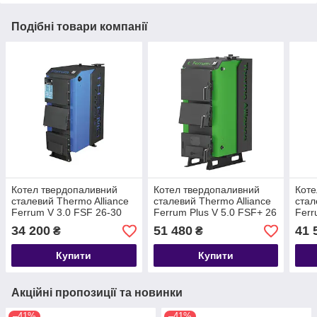
Подібні товари компанії
Котел твердопаливний
Котел твердопаливний
Коте
сталевий Thermo Alliance
сталевий Thermo Alliance
стал
Ferrum V 3.0 FSF 26-30
Ferrum Plus V 5.0 FSF+ 26
Ferr
34 200
51 480
41 
₴
₴
Купити
Купити
Акційні пропозиції та новинки
–41%
–41%