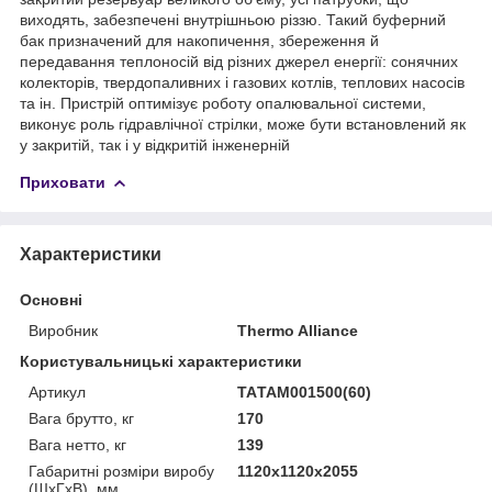
виходять, забезпечені внутрішньою різзю. Такий буферний
бак призначений для накопичення, збереження й
передавання теплоносій від різних джерел енергії: сонячних
колекторів, твердопаливних і газових котлів, теплових насосів
та ін. Пристрій оптимізує роботу опалювальної системи,
виконує роль гідравлічної стрілки, може бути встановлений як
у закритій, так і у відкритій інженерній
Приховати
Характеристики
Основні
Виробник
Thermo Alliance
Користувальницькі характеристики
Артикул
TAТАМ001500(60)
Вага брутто, кг
170
Вага нетто, кг
139
Габаритні розміри виробу
1120х1120х2055
(ШхГхВ), мм