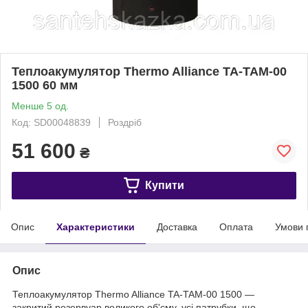
Теплоакумулятор Thermo Alliance TA-TAM-00
1500 60 мм
Менше 5 од.
Код: SD00048839
Роздріб
51 600
₴
Купити
Опис
Характеристики
Доставка
Оплата
Умови 
Опис
Теплоакумулятор Thermo Alliance TA-TAM-00 1500 —
закритий резервуар великого об'єму, усі патрубки, що