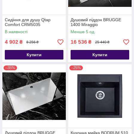
Сидіння для душу Qtap
Душовий піддон BRUGGE
Comfort CRM5035
1400 Miraggio
В наявності
Менше 5 од.
4 902
16 536
₴
₴
8 256 ₴
25 440 ₴
Купити
Купити
–35%
–25%
Душовий піддон BRUGGE
Кухонна мийка BODRUM 510