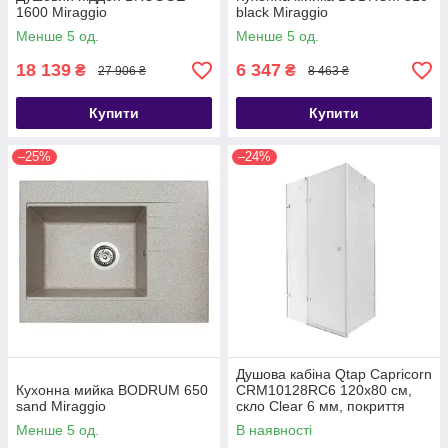
1600 Miraggio
black Miraggio
Менше 5 од.
Менше 5 од.
18 139
6 347
₴
₴
27 906 ₴
8 463 ₴
Купити
Купити
–25%
–24%
Душова кабіна Qtap Capricorn
Кухонна мийка BODRUM 650
CRM10128RC6 120x80 см,
sand Miraggio
скло Clear 6 мм, покриття
CalcLess без піддона
Менше 5 од.
В наявності