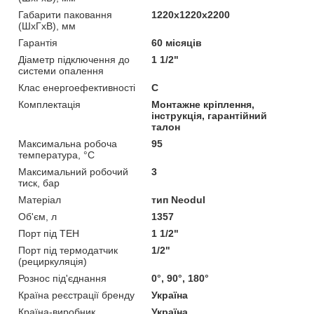
Габарити паковання
1220х1220х2200
(ШхГхВ), мм
Гарантія
60 місяців
Діаметр підключення до
1 1/2"
системи опалення
Клас енергоефективності
C
Комплектація
Монтажне кріплення,
інструкція, гарантійний
талон
Максимальна робоча
95
температура, °C
Максимальний робочий
3
тиск, бар
Матеріал
тип Neodul
Об'єм, л
1357
Порт під ТЕН
1 1/2"
Порт під термодатчик
1/2"
(рециркуляція)
Рознос під'єднання
0°, 90°, 180°
Країна реєстрації бренду
Україна
Країна-виробник
Україна