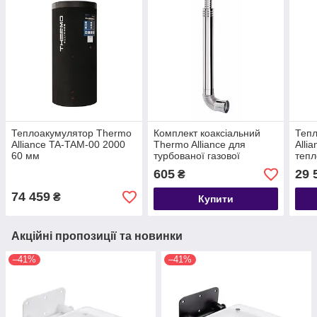
Теплоакумулятор Thermo
Комплект коаксіальний
Теп
Alliance TA-TAM-00 2000
Thermo Alliance для
Alli
60 мм
турбованої газової
тепл
колонки 1000 мм, 60/90
із і
605
29 
₴
74 459
₴
Купити
Акційні пропозиції та новинки
–41%
–41%