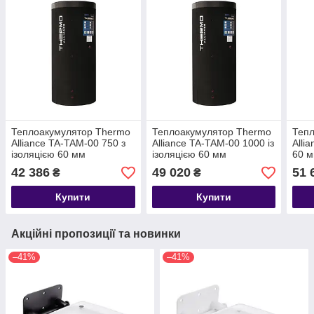
Теплоакумулятор Thermo
Теплоакумулятор Thermo
Теп
Alliance TA-TAM-00 750 з
Alliance TA-TAM-00 1000 із
Alli
ізоляцією 60 мм
ізоляцією 60 мм
60 
42 386
49 020
51 
₴
₴
Купити
Купити
Акційні пропозиції та новинки
–41%
–41%