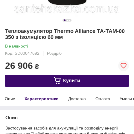
Теплоакумулятор Thermo Alliance TA-TAM-00
350 з ізоляцією 60 мм
В наявності
Код: SD00047692
Роздріб
26 906
₴
Купити
Опис
Характеристики
Доставка
Оплата
Умови 
Опис
Застосування засобів для акумуляції та розподілу енергії
важливе для її дбайливого використання й економії фінансів.