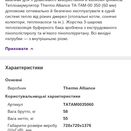
Теплоакумулятор Thermo Alliance TA-TAM-00 350 (60 мм)
допоможе оптимально й безпечно експлуатувати в одній
системі тепло від різних джерел (отопальні котли, сонячні
колектори, теплонасоси та ін.). Жорстка 3-шарова
теплоізоляція буферного бака зроблена з екструдованого
пінополістиролу та м'якого пінополіуретану. Всі вихідні
патрубки — з внутрішньою різзю.
Приховати
Характеристики
Основні
Виробник
Thermo Alliance
Користувальницькі характеристики
Артикул
TAТАМ0035060
Вага брутто, кг
58
Вага нетто, кг
55
Габаритні розміри виробу
720х720х1376
(ШхГхВ), мм