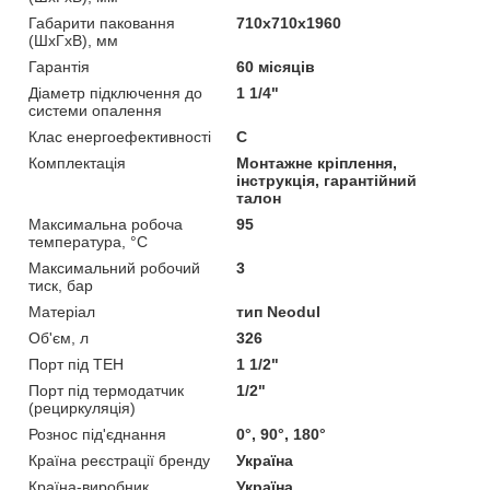
Габарити паковання
710х710х1960
(ШхГхВ), мм
Гарантія
60 місяців
Діаметр підключення до
1 1/4"
системи опалення
Клас енергоефективності
C
Комплектація
Монтажне кріплення,
інструкція, гарантійний
талон
Максимальна робоча
95
температура, °C
Максимальний робочий
3
тиск, бар
Матеріал
тип Neodul
Об'єм, л
326
Порт під ТЕН
1 1/2"
Порт під термодатчик
1/2"
(рециркуляція)
Рознос під'єднання
0°, 90°, 180°
Країна реєстрації бренду
Україна
Країна-виробник
Україна