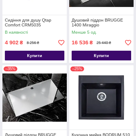
Сидіння для душу Qtap
Душовий піддон BRUGGE
Comfort CRM5035
1400 Miraggio
В наявності
Менше 5 од.
4 902
16 536
₴
₴
8 256 ₴
25 440 ₴
Купити
Купити
–35%
–25%
Душовий піддон BRUGGE
Кухонна мийка BODRUM 510