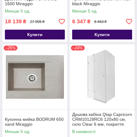
1600 Miraggio
black Miraggio
Менше 5 од.
Менше 5 од.
18 139
6 347
₴
₴
27 906 ₴
8 463 ₴
Купити
Купити
–25%
–24%
Душова кабіна Qtap Capricorn
Кухонна мийка BODRUM 650
CRM10128RC6 120x80 см,
sand Miraggio
скло Clear 6 мм, покриття
CalcLess без піддона
Менше 5 од.
В наявності