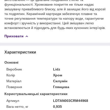
функціональності. Хромоване покриття не тільки надає
змішувачу привабливого блиску, але й захищає його від корозії
та подряпин. Керамічний картридж забезпечує плавне та
точне регулювання температури та напору води, гарантуючи
комфорт і зручність у використанні. Цей змішувач легко
встановлюється й підходить для будь-яких кухонних інтер'єрів.
Приховати
Характеристики
Основні
Виробник
Lidz
Колір
Хром
Матеріал
Силумін
Поверхня
Глянцева
Користувальницькі характеристики
Артикул
LDTAN003CRM44968
Вага нетто, кг
0,935