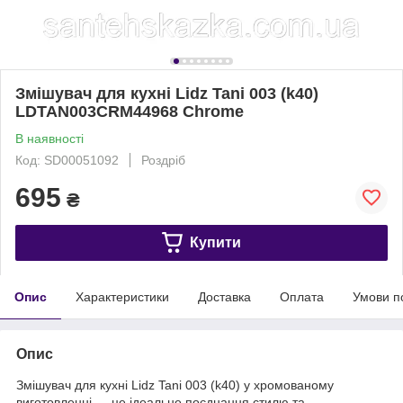
Змішувач для кухні Lidz Tani 003 (k40)
LDTAN003CRM44968 Chrome
В наявності
Код: SD00051092
Роздріб
695
₴
Купити
Опис
Характеристики
Доставка
Оплата
Умови п
Опис
Змішувач для кухні Lidz Tani 003 (k40) у хромованому
виготовленні — це ідеальне поєднання стилю та