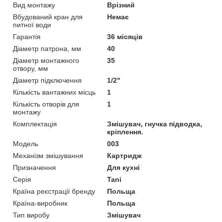
Вид монтажу
Врізний
Вбудований кран для
Немає
питної води
Гарантія
36 місяців
Діаметр патрона, мм
40
Діаметр монтажного
35
отвору, мм
Діаметр підключення
1/2"
Кількість вантажних місць
1
Кількість отворів для
1
монтажу
Комплектація
Змішувач, гнучка підводка,
кріплення.
Мoдель
003
Механізм змішування
Картридж
Призначення
Для кухні
Серія
Tani
Країна реєстрації бренду
Польща
Країна-виробник
Польща
Тип виробу
Змішувач