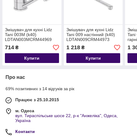
Змішувач для кухні Lidz
Змішувач для кухні Lidz
Зміш
Tani 003M (k40)
Tani 009 настінний (k40)
Tani
LDTAN003MCRM44969
LDTAN009CRM44973
гарн
Chrome
Chrome
LDT
714
1 218
1 3
₴
₴
Chr
Купити
Купити
Про нас
69% позитивних з 14 відгуків за рік
Працює з 25.10.2015
м. Одеса
вул. Тираспільське шосе 22, р-к "Анжеліка", Одеса,
Україна
Контакти