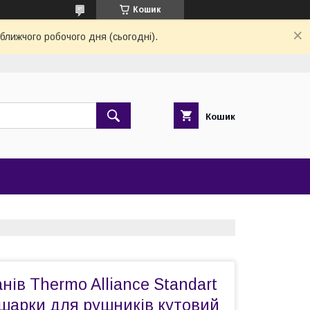
Кошик
ближчого робочого дня (сьогодні).
Кошик
нів Thermo Alliance Standart
ушарки для рушників кутовий