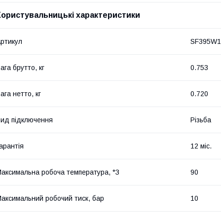
Користувальницькі характеристики
ртикул
SF395W
ага брутто, кг
0.753
ага нетто, кг
0.720
ид підключення
Різьба
арантія
12 міс.
аксимальна робоча температура, °З
90
аксимальний робочий тиск, бар
10