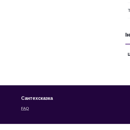
Т
І
Ц
Сантехсказка
FAQ