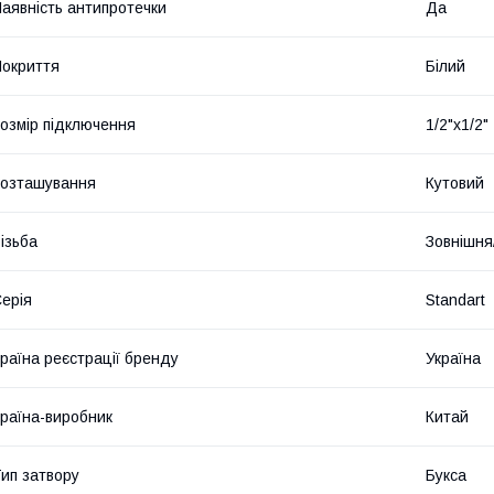
аявність антипротечки
Да
окриття
Білий
озмір підключення
1/2"x1/2"
озташування
Кутовий
ізьба
Зовнішня
ерія
Standart
раїна реєстрації бренду
Україна
раїна-виробник
Китай
ип затвору
Букса