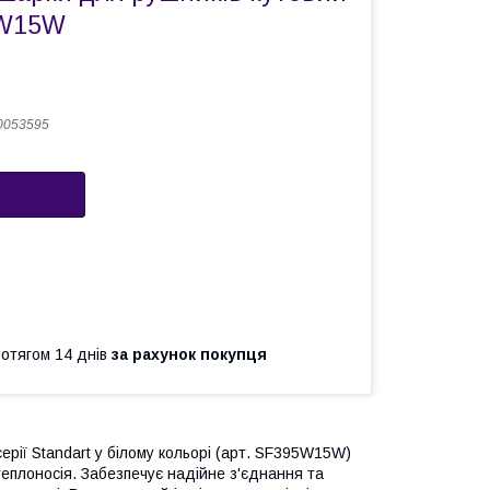
5W15W
0053595
ротягом 14 днів
за рахунок покупця
ерії Standart у білому кольорі (арт. SF395W15W)
еплоносія. Забезпечує надійне з'єднання та