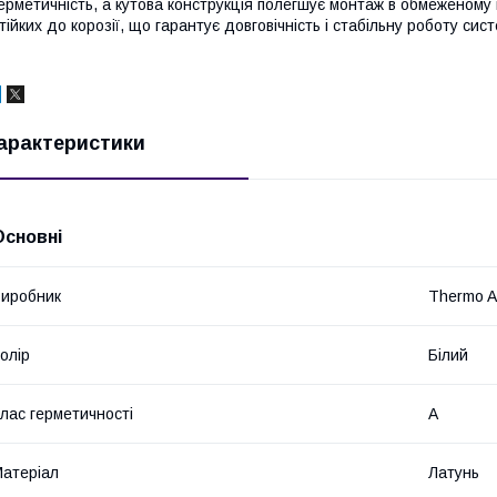
ерметичність, а кутова конструкція полегшує монтаж в обмеженому п
тійких до корозії, що гарантує довговічність і стабільну роботу сис
арактеристики
Основні
иробник
Thermo Al
олір
Білий
лас герметичності
А
атеріал
Латунь