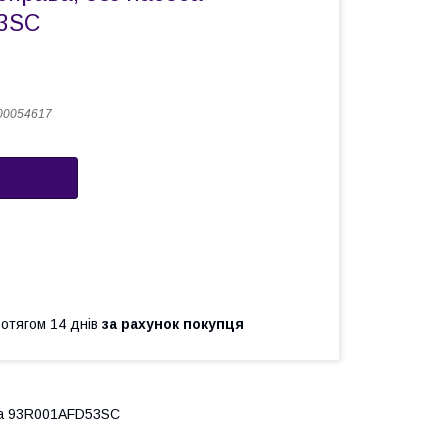
3SC
00054617
ротягом 14 днів
за рахунок покупця
оса 93R001AFD53SC