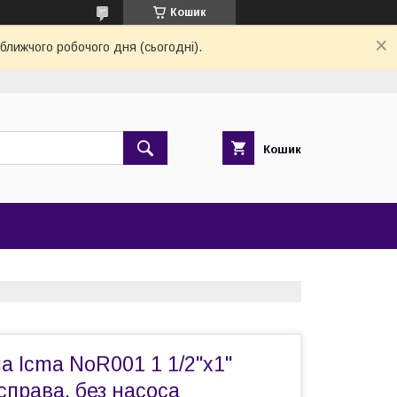
Кошик
ближчого робочого дня (сьогодні).
Кошик
а Icma NoR001 1 1/2"x1"
права, без насоса