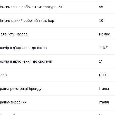
аксимальна робоча температура, °З
95
аксимальний робочий тиск, бар
10
аявність насоса
Немає
озмір під'єднання до котла
1 1/2"
озмір підключення до системи
1"
ерія
R001
раїна реєстрації бренду
Італія
раїна-виробник
Італія