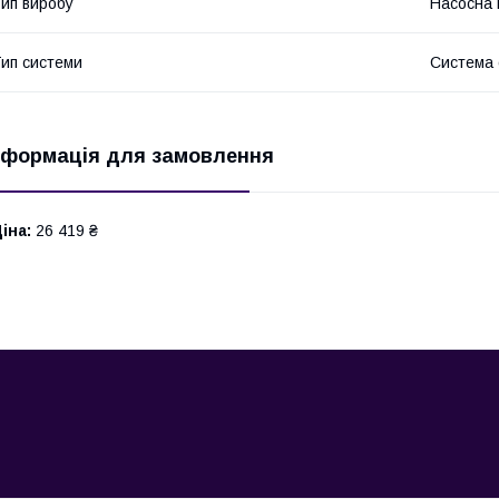
ип виробу
Насосна 
ип системи
Система 
нформація для замовлення
іна:
26 419 ₴