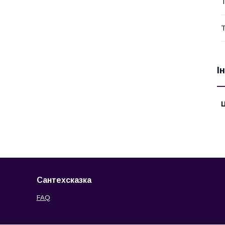
Т
Т
І
Ц
Сантехсказка
FAQ