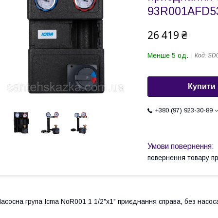
93R001AFD5
26 419 ₴
Менше 5 од.
Код:
SD
Купити
+380 (97) 923-30-89
повернення товару п
асосна група Icma NoR001 1 1/2"x1" приєднання справа, без нас