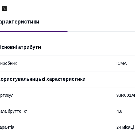
арактеристики
Основні атрибути
иробник
ICMA
Користувальницькі характеристики
ртикул
93R001A
ага брутто, кг
4,6
арантія
24 місяці