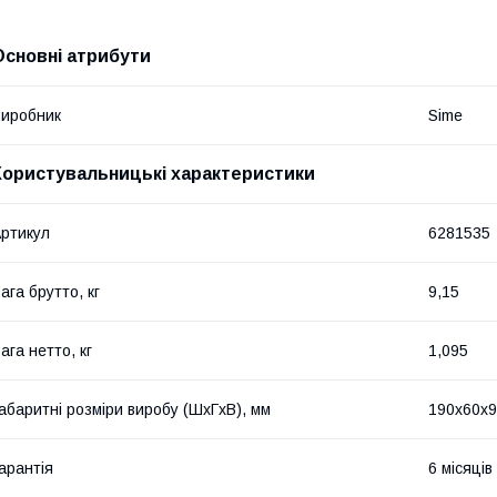
Основні атрибути
иробник
Sime
Користувальницькі характеристики
ртикул
6281535
ага брутто, кг
9,15
ага нетто, кг
1,095
абаритні розміри виробу (ШхГхВ), мм
190х60х
арантія
6 місяців