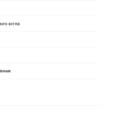
вого котла
інник