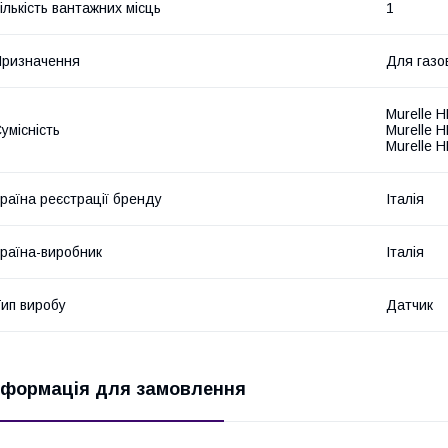
ількість вантажних місць
1
ризначення
Для газов
Murelle H
умісність
Murelle H
Murelle H
раїна реєстрації бренду
Італія
раїна-виробник
Італія
ип виробу
Датчик
нформація для замовлення