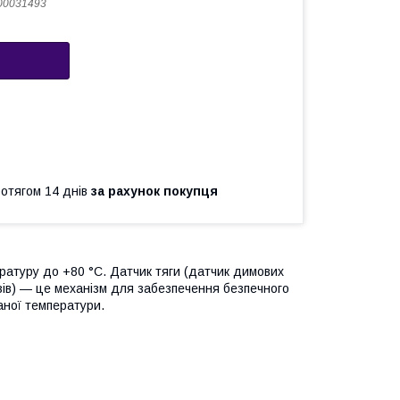
00031493
ротягом 14 днів
за рахунок покупця
ературу до +80 °C. Датчик тяги (датчик димових
азів) — це механізм для забезпечення безпечного
аної температури.