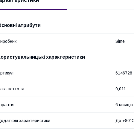
Основні атрибути
иробник
Sime
Користувальницькі характеристики
ртикул
6146728
ага нетто, кг
0,011
арантія
6 місяців
одаткові характеристики
До +80°