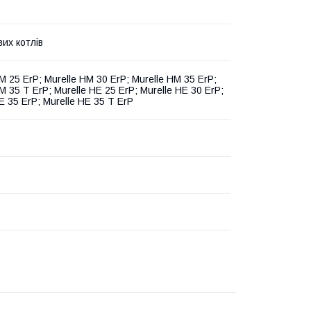
их котлів
M 25 ErP; Murelle HM 30 ErP; Murelle HM 35 ErP;
M 35 T ErP; Murelle HE 25 ErP; Murelle HE 30 ErP;
E 35 ErP; Murelle HE 35 T ErP