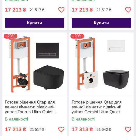
17 213
17 213
₴
₴
21 517 ₴
21 517 ₴
Купити
Купити
–20%
–20%
Готове рішення Qtap для
Готове рішення Qtap для
ванної кімнати: підвісний
ванної кімнати: підвісний
унітаз Taurus Ultra Quiet +
унітаз Gemini Ultra Quiet
комплект інсталяції Nest 4 в 1
530х365х373 + комплект
В наявності
В наявності
17 213
17 313
₴
₴
21 517 ₴
21 642 ₴