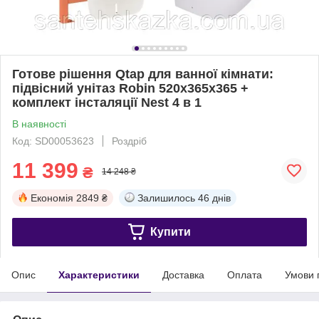
Готове рішення Qtap для ванної кімнати:
підвісний унітаз Robin 520x365x365 +
комплект інсталяції Nest 4 в 1
В наявності
Код: SD00053623
Роздріб
11 399
₴
14 248 ₴
Економія
2849 ₴
Залишилось
46 днів
Купити
Опис
Характеристики
Доставка
Оплата
Умови 