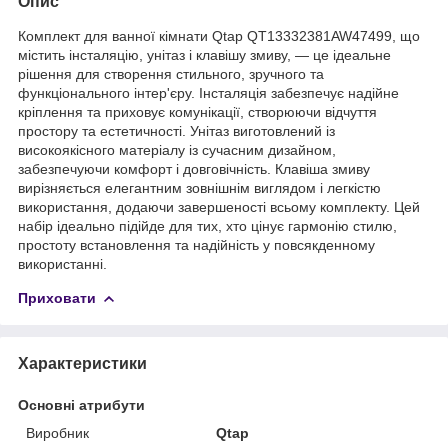
Опис
Комплект для ванної кімнати Qtap QT13332381AW47499, що
містить інсталяцію, унітаз і клавішу змиву, — це ідеальне
рішення для створення стильного, зручного та
функціонального інтер'єру. Інсталяція забезпечує надійне
кріплення та приховує комунікації, створюючи відчуття
простору та естетичності. Унітаз виготовлений із
високоякісного матеріалу із сучасним дизайном,
забезпечуючи комфорт і довговічність. Клавіша змиву
вирізняється елегантним зовнішнім виглядом і легкістю
використання, додаючи завершеності всьому комплекту. Цей
набір ідеально підійде для тих, хто цінує гармонію стилю,
простоту встановлення та надійність у повсякденному
використанні.
Приховати
Характеристики
Основні атрибути
Виробник
Qtap