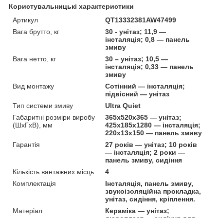
Користувальницькі характеристики
Артикул
QT13332381AW47499
Вага брутто, кг
30 - унітаз; 11,9 —
інсталяція; 0,8 — панель
змиву
Вага нетто, кг
30 – унітаз; 10,5 —
інсталяція; 0,33 — панель
змиву
Вид монтажу
Сотінний — інсталяція;
підвісний — унітаз
Тип системи змиву
Ultra Quiet
Габаритні розміри виробу
365х520х365 — унітаз;
(ШхГхВ), мм
425х185х1280 — інсталяція;
220х13х150 — панель змиву
Гарантія
27 років — унітаз; 10 років
— інсталяція; 2 роки —
панель змиву, сидіння
Кількість вантажних місць
4
Комплектація
Інсталяція, панель змиву,
звукоізоляційна прокладка,
унітаз, сидіння, кріплення.
Матеріал
Кераміка — унітаз;