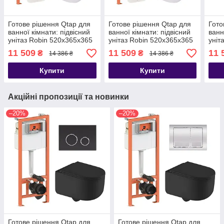
Готове рішення Qtap для
Готове рішення Qtap для
Гото
ванної кімнати: підвісний
ванної кімнати: підвісний
ванн
унітаз Robin 520x365x365
унітаз Robin 520x365x365
уніт
+ комплект інсталяції Nest
+ комплект інсталяції Nest
+ ко
11 509
11 509
11 
₴
₴
14 386 ₴
14 386 ₴
4 в 1
4 в 1
4 в 
Купити
Купити
Акційні пропозиції та новинки
–20%
–20%
Готове рішення Qtap для
Готове рішення Qtap для