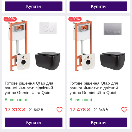
Купити
Купити
–20%
–20%
Готове рішення Qtap для
Готове рішення Qtap для
ванної кімнати: підвісний
ванної кімнати: підвісний
унітаз Gemini Ultra Quiet
унітаз Gemini Ultra Quiet
530х365х373 + комплект
530х365х373 + комплект
В наявності
В наявності
17 313
17 478
₴
₴
21 642 ₴
21 848 ₴
Купити
Купити