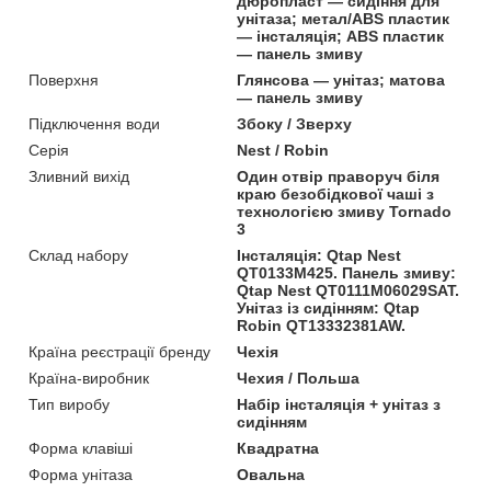
дюропласт — сидіння для
унітаза; метал/ABS пластик
— інсталяція; ABS пластик
— панель змиву
Поверхня
Глянсова — унітаз; матова
— панель змиву
Підключення води
Збоку / Зверху
Серія
Nest / Robin
Зливний вихід
Один отвір праворуч біля
краю безобідкової чаші з
технологією змиву Tornado
3
Склад набору
Інсталяція: Qtap Nest
QT0133M425. Панель змиву:
Qtap Nest QT0111M06029SAT.
Унітаз із сидінням: Qtap
Robin QT13332381AW.
Країна реєстрації бренду
Чехія
Країна-виробник
Чехия / Польша
Тип виробу
Набір інсталяція + унітаз з
сидінням
Форма клавіші
Квадратна
Форма унітаза
Овальна