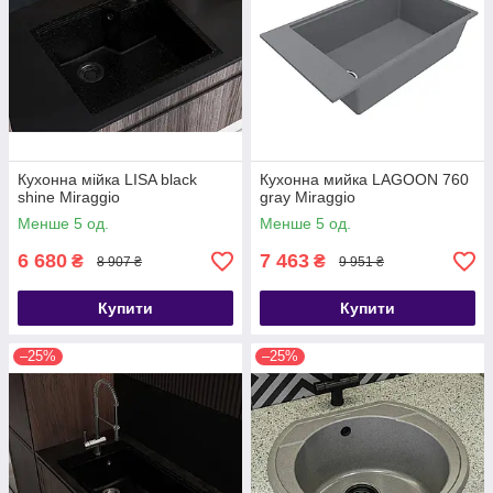
Кухонна мійка LISA black
Кухонна мийка LAGOON 760
shine Miraggio
gray Miraggio
Менше 5 од.
Менше 5 од.
6 680
7 463
₴
₴
8 907 ₴
9 951 ₴
Купити
Купити
–25%
–25%