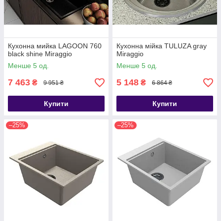
Кухонна мийка LAGOON 760
Кухонна мійка TULUZA gray
black shine Miraggio
Miraggio
Менше 5 од.
Менше 5 од.
7 463
5 148
₴
₴
9 951 ₴
6 864 ₴
Купити
Купити
–25%
–25%