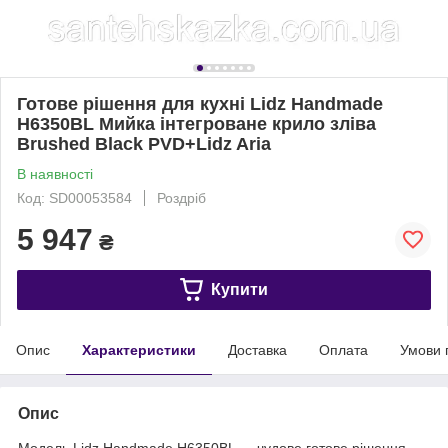
Готове рішення для кухні Lidz Handmade
H6350BL Мийка інтегроване крило зліва
Brushed Black PVD+Lidz Aria
В наявності
Код: SD00053584
Роздріб
5 947
₴
Купити
Опис
Характеристики
Доставка
Оплата
Умови 
Опис
Модель Lidz Handmade H6350BL — чудове готове рішення