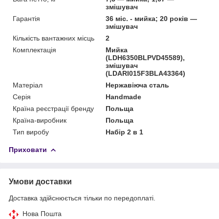
змішувач
Гарантія
36 міс. - мийка; 20 років —
змішувач
Кількість вантажних місць
2
Комплектація
Мийка
(LDH6350BLPVD45589),
змішувач
(LDARI015F3BLA43364)
Матеріал
Нержавіюча сталь
Серія
Handmade
Країна реєстрації бренду
Польща
Країна-виробник
Польща
Тип виробу
Набір 2 в 1
Приховати
Умови доставки
Доставка здійснюється тільки по передоплаті.
Нова Пошта