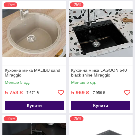
–25%
–25%
Кухонна мійка MALIBU sand
Кухонна мійка LAGOON 540
Miraggio
black shine Miraggio
Менше 5 од.
Менше 5 од.
5 753
5 969
₴
₴
7 671 ₴
7 959 ₴
Купити
Купити
–25%
–25%