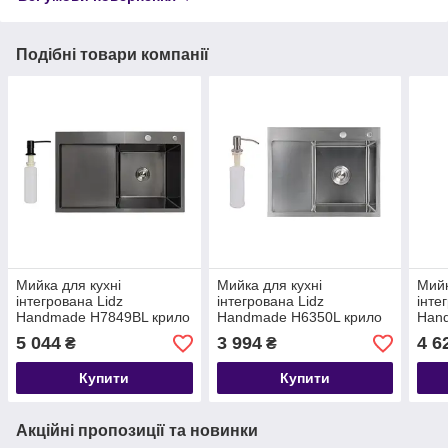
Подібні товари компанії
Мийка для кухні
Мийка для кухні
Мийк
інтегрована Lidz
інтегрована Lidz
інте
Handmade H7849BL крило
Handmade H6350L крило
Han
зліва
зліва
злів
5 044
3 994
4 6
₴
₴
(LDH6545BPVD43623)
(LDH6350BRUL45588)
(LD
Brushed Black PVD 3,0/1,0
Brushed Steel 3,0/1,0 мм
Brus
Купити
Купити
Акційні пропозиції та новинки