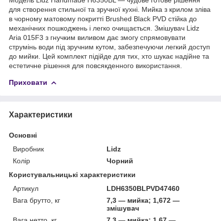
для створення стильної та зручної кухні. Мийка з крилом зліва
в чорному матовому покритті Brushed Black PVD стійка до
механічних пошкоджень і легко очищається. Змішувач Lidz
Aria 015F3 з гнучким виливом дає змогу спрямовувати
струмінь води під зручним кутом, забезпечуючи легкий доступ
до мийки. Цей комплект підійде для тих, хто шукає надійне та
естетичне рішення для повсякденного використання.
Приховати
Характеристики
Основні
Виробник
Lidz
Колір
Чорний
Користувальницькі характеристики
Артикул
LDH6350BLPVD47460
Вага брутто, кг
7,3 — мийка; 1,672 —
змішувач
Вага нетто, кг
7,3 — мийка; 1,67 —