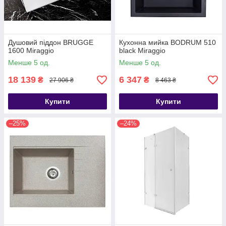
Душовий піддон BRUGGE
Кухонна мийка BODRUM 510
1600 Miraggio
black Miraggio
Менше 5 од.
Менше 5 од.
18 139
6 347
₴
₴
27 906 ₴
8 463 ₴
Купити
Купити
–25%
–24%