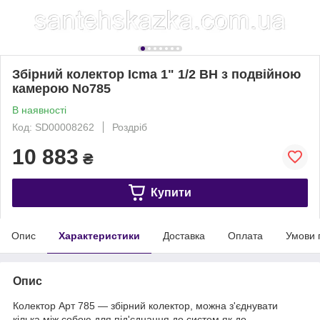
Збірний колектор Icma 1" 1/2 ВН з подвійною
камерою No785
В наявності
Код: SD00008262
Роздріб
10 883
₴
Купити
Опис
Характеристики
Доставка
Оплата
Умови 
Опис
Колектор Арт 785 — збірний колектор, можна з'єднувати
кілька між собою для під'єднання до систем як до