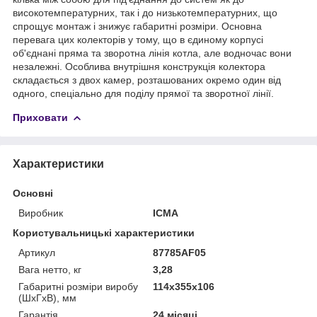
високотемпературних, так і до низькотемпературних, що
спрощує монтаж і знижує габаритні розміри. Основна
перевага цих колекторів у тому, що в єдиному корпусі
об'єднані пряма та зворотна лінія котла, але водночас вони
незалежні. Особлива внутрішня конструкція колектора
складається з двох камер, розташованих окремо один від
одного, спеціально для поділу прямої та зворотної лінії.
Приховати
Характеристики
Основні
Виробник
ICMA
Користувальницькі характеристики
Артикул
87785AF05
Вага нетто, кг
3,28
Габаритні розміри виробу
114х355х106
(ШхГхВ), мм
Гарантія
24 місяці