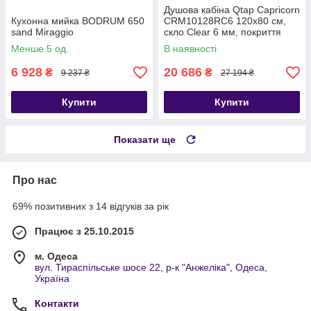
Душова кабіна Qtap Capricorn
Кухонна мийка BODRUM 650
CRM10128RC6 120x80 см,
sand Miraggio
скло Clear 6 мм, покриття
CalcLess без піддона
Менше 5 од.
В наявності
6 928
20 686
₴
₴
9 237 ₴
27 194 ₴
Купити
Купити
Показати ще
Про нас
69% позитивних з 14 відгуків за рік
Працює з 25.10.2015
м. Одеса
вул. Тираспільське шосе 22, р-к "Анжеліка", Одеса,
Україна
Контакти