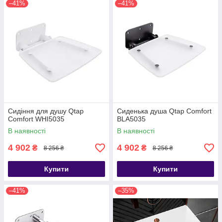
–41%
–41%
Сидіння для душу Qtap
Сиденька душа Qtap Comfort
Comfort WHI5035
BLA5035
В наявності
В наявності
4 902
4 902
₴
₴
8 256 ₴
8 256 ₴
Купити
Купити
–41%
–35%