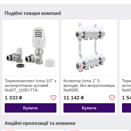
Подібні товари компанії
Термокомплект Icma 1/2" з
Колектор Icma 1" 5
Терм
антипротічкою кутовий
виходів, без витратоомера
анти
NoKIT_1100+774-
NoK005
NoK
940+805-940
940
1 333
11 142
1 5
₴
₴
Купити
Купити
Акційні пропозиції та новинки