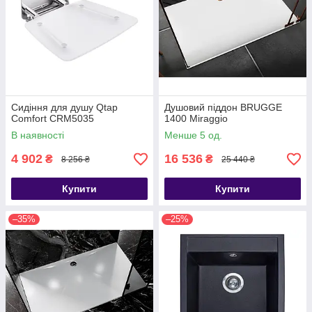
Сидіння для душу Qtap
Душовий піддон BRUGGE
Comfort CRM5035
1400 Miraggio
В наявності
Менше 5 од.
4 902
16 536
₴
₴
8 256 ₴
25 440 ₴
Купити
Купити
–35%
–25%