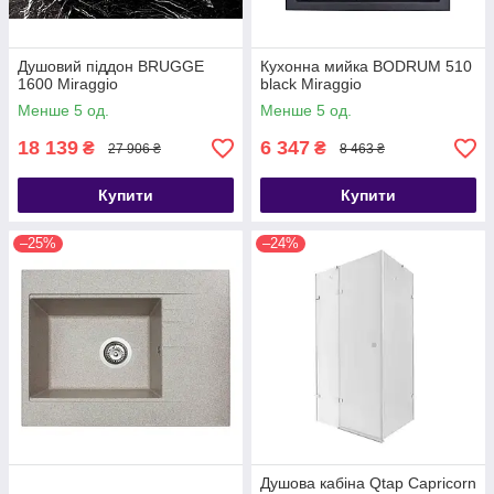
Душовий піддон BRUGGE
Кухонна мийка BODRUM 510
1600 Miraggio
black Miraggio
Менше 5 од.
Менше 5 од.
18 139
6 347
₴
₴
27 906 ₴
8 463 ₴
Купити
Купити
–25%
–24%
Душова кабіна Qtap Capricorn