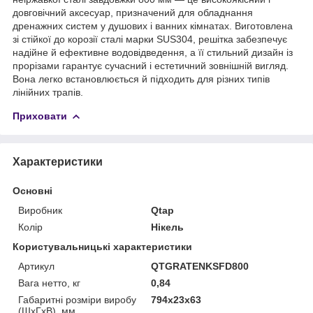
довговічний аксесуар, призначений для обладнання
дренажних систем у душових і ванних кімнатах. Виготовлена
зі стійкої до корозії сталі марки SUS304, решітка забезпечує
надійне й ефективне водовідведення, а її стильний дизайн із
прорізами гарантує сучасний і естетичний зовнішній вигляд.
Вона легко встановлюється й підходить для різних типів
лінійних трапів.
Приховати
Характеристики
Основні
Виробник
Qtap
Колір
Нікель
Користувальницькі характеристики
Артикул
QTGRATENKSFD800
Вага нетто, кг
0,84
Габаритні розміри виробу
794х23х63
(ШхГхВ), мм