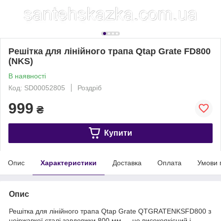
Решітка для лінійного трапа Qtap Grate FD800
(NKS)
В наявності
Код: SD00052805
Роздріб
999
₴
Купити
Опис
Характеристики
Доставка
Оплата
Умови 
Опис
Решітка для лінійного трапа Qtap Grate QTGRATENKSFD800 з
неіржавкої сталі завдовжки 800 мм — це високоякісний і