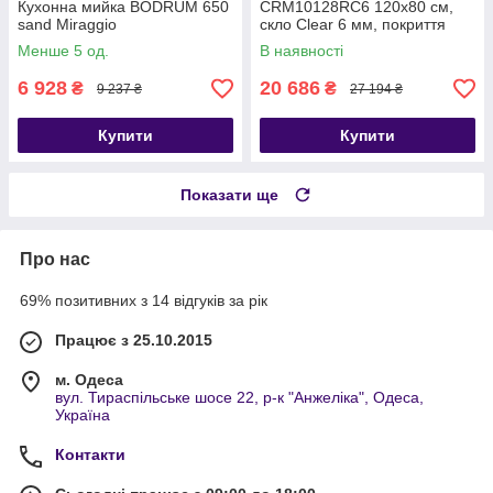
Кухонна мийка BODRUM 650
CRM10128RC6 120x80 см,
sand Miraggio
скло Clear 6 мм, покриття
CalcLess без піддона
Менше 5 од.
В наявності
6 928
20 686
₴
₴
9 237 ₴
27 194 ₴
Купити
Купити
Показати ще
Про нас
69% позитивних з 14 відгуків за рік
Працює з 25.10.2015
м. Одеса
вул. Тираспільське шосе 22, р-к "Анжеліка", Одеса,
Україна
Контакти