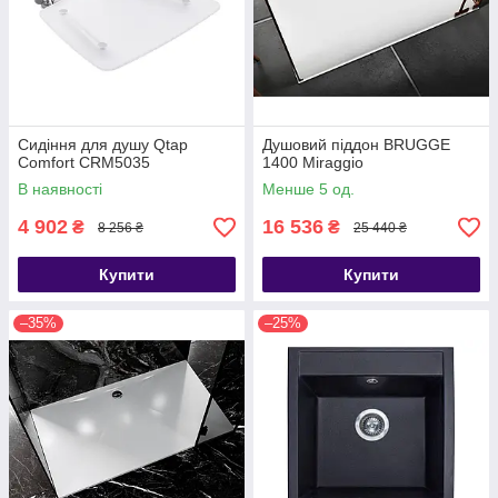
Сидіння для душу Qtap
Душовий піддон BRUGGE
Comfort CRM5035
1400 Miraggio
В наявності
Менше 5 од.
4 902
16 536
₴
₴
8 256 ₴
25 440 ₴
Купити
Купити
–35%
–25%