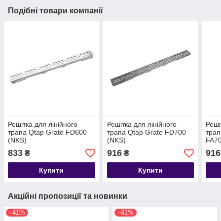
Подібні товари компанії
Решітка для лінійного
Решітка для лінійного
Реші
трапа Qtap Grate FD600
трапа Qtap Grate FD700
трап
(NKS)
(NKS)
FA70
833
916
916
₴
₴
Купити
Купити
Акційні пропозиції та новинки
–41%
–41%