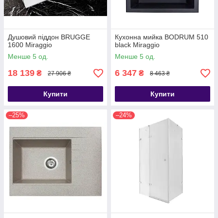
Душовий піддон BRUGGE
Кухонна мийка BODRUM 510
1600 Miraggio
black Miraggio
Менше 5 од.
Менше 5 од.
18 139
6 347
₴
₴
27 906 ₴
8 463 ₴
Купити
Купити
–25%
–24%