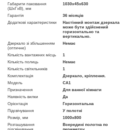
Габарити паковання
1030х45х630
(ШхГхВ), мм
Гарантія
36 місяців
Додаткові характеристики
Настінний монтаж дзеркала
може бути здійснений
горизонтально та
вертикально.
Дзеркало зі збільшенням
Немає
(оптичне)
Кількість вантажних місць
1
Кількість полиць
Немає
Кількість світильників
1
Комплектація
Дзеркало, кріплення.
Мoдель
CA1
Призначення
Для ванної кімнати
Наявність вилки
Да
Орієнтація
Горизонтальна
Підсвічування
У полотні
Розмір, мм
1000x800
Розташування
Всередині полотна по
підсвічування
периметру