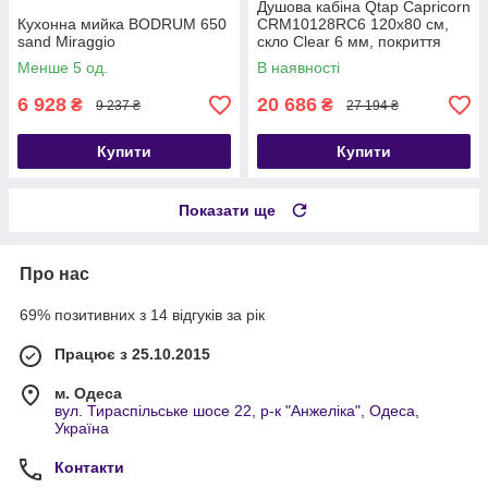
Душова кабіна Qtap Capricorn
Кухонна мийка BODRUM 650
CRM10128RC6 120x80 см,
sand Miraggio
скло Clear 6 мм, покриття
CalcLess без піддона
Менше 5 од.
В наявності
6 928
20 686
₴
₴
9 237 ₴
27 194 ₴
Купити
Купити
Показати ще
Про нас
69% позитивних з 14 відгуків за рік
Працює з 25.10.2015
м. Одеса
вул. Тираспільське шосе 22, р-к "Анжеліка", Одеса,
Україна
Контакти