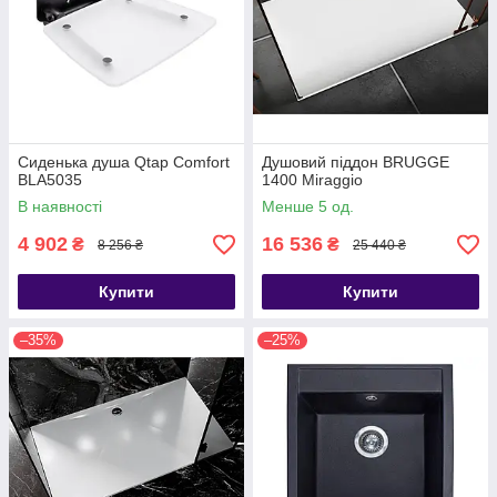
Сиденька душа Qtap Comfort
Душовий піддон BRUGGE
BLA5035
1400 Miraggio
В наявності
Менше 5 од.
4 902
16 536
₴
₴
8 256 ₴
25 440 ₴
Купити
Купити
–35%
–25%