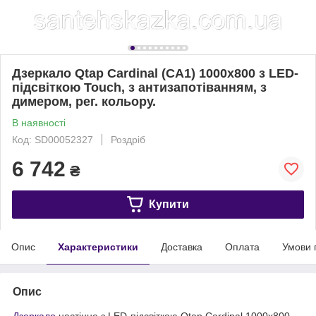
Дзеркало Qtap Cardinal (CA1) 1000х800 з LED-
підсвіткою Touch, з антизапотіванням, з
димером, рег. кольору.
В наявності
Код: SD00052327
Роздріб
6 742
₴
Купити
Опис
Характеристики
Доставка
Оплата
Умови 
Опис
Дзеркало
настінне з LED-підсвіткою Qtap Cardinal 1000x800 —