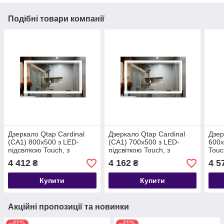
Подібні товари компанії
Дзеркало Qtap Cardinal
Дзеркало Qtap Cardinal
Дзер
(CA1) 800х500 з LED-
(CA1) 700х500 з LED-
600х
підсвіткою Touch, з
підсвіткою Touch, з
Touc
антизапотіванням, з
антизапотіванням, з
анти
4 412
4 162
4 5
₴
₴
димером, рег. кольору.
димером, рег. кольору.
диме
Купити
Купити
Акційні пропозиції та новинки
–41%
–41%