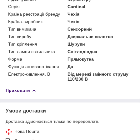
Серія
Cardinal
Країна реєстрації бренду
Чехія
Країна-виробник
Чехія
Тип вимикача
Сенсорний
Тип виробу
Дзеркальне полотно
Тип кріплення
Шурупи
Тип лампи світильника
Світлодіодна
Форма
Прямокутна
Функція антизапотівання
Да
Електроживлення, В
Від мережі змінного струму
110/230 В
Приховати
Умови доставки
Доставка здійснюється тільки по передоплаті.
Нова Пошта