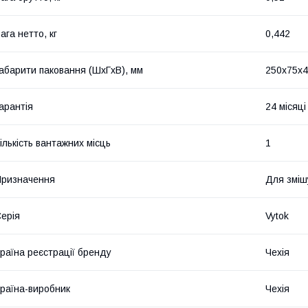
ага нетто, кг
0,442
абарити паковання (ШхГхВ), мм
250х75х
арантія
24 місяці
ількість вантажних місць
1
ризначення
Для зміш
ерія
Vytok
раїна реєстрації бренду
Чехія
раїна-виробник
Чехія