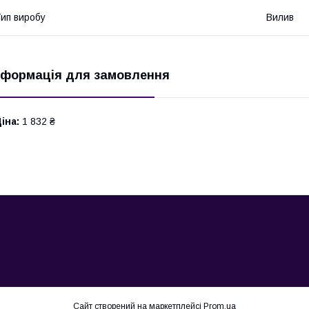
ип виробу
Вилив
нформація для замовлення
іна:
1 832 ₴
Сайт створений на маркетплейсі
Prom.ua