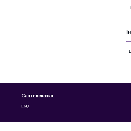
Т
І
Ц
Сантехсказка
FAQ