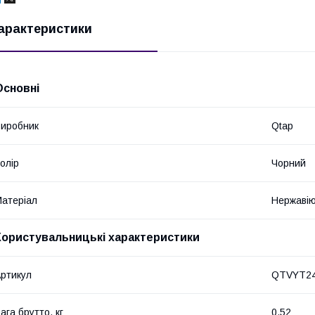
арактеристики
Основні
иробник
Qtap
олір
Чорний
атеріал
Нержавію
Користувальницькі характеристики
ртикул
QTVYT24
ага брутто, кг
0,52