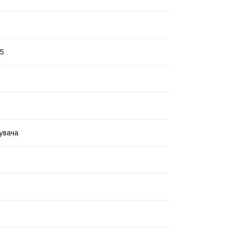
45
увача