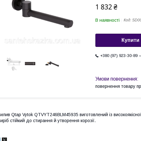
1 832 ₴
В наявності
Код:
SD0
Купити
+380 (97) 923-30-89
повернення товару п
илив Qtap Vytok QTVYT246BLM45935 виготовлений із високоякісної 
иріб стійкий до стирання й утворення корозії.