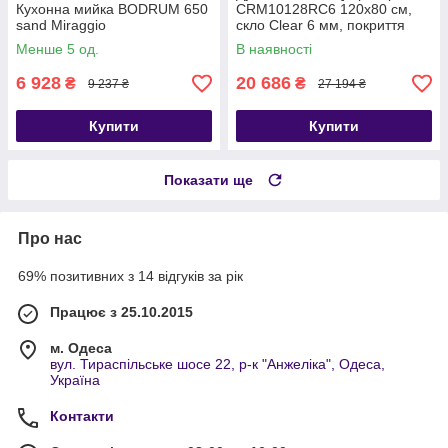
Кухонна мийка BODRUM 650
CRM10128RC6 120x80 см,
sand Miraggio
скло Clear 6 мм, покриття
CalcLess без піддона
Менше 5 од.
В наявності
6 928
20 686
₴
₴
9 237 ₴
27 194 ₴
Купити
Купити
Показати ще
Про нас
69% позитивних з 14 відгуків за рік
Працює з 25.10.2015
м. Одеса
вул. Тираспільське шосе 22, р-к "Анжеліка", Одеса,
Україна
Контакти