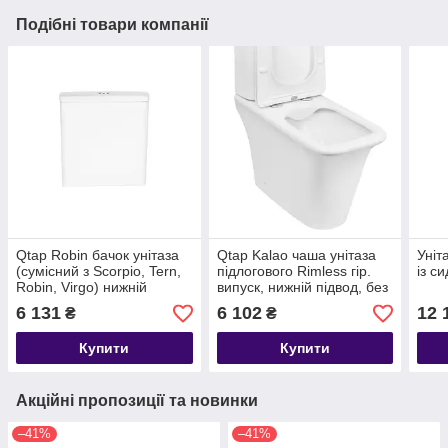
Подібні товари компанії
Qtap Robin бачок унітаза
Qtap Kalao чаша унітаза
Уніт
(сумісний з Scorpio, Tern,
підлогового Rimless гір.
із с
Robin, Virgo) нижній
випуск, нижній підвод, без
підвод, (без чаші та
сидіння 660х360х820m
6 131
6 102
12 
₴
₴
сидіння) 3
WHITE
Купити
Купити
Акційні пропозиції та новинки
–41%
–41%