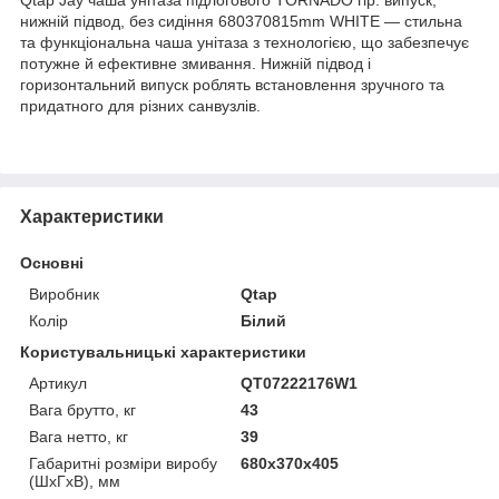
нижній підвод, без сидіння 680370815mm WHITE — стильна
та функціональна чаша унітаза з технологією, що забезпечує
потужне й ефективне змивання. Нижній підвод і
горизонтальний випуск роблять встановлення зручного та
придатного для різних санвузлів.
Характеристики
Основні
Виробник
Qtap
Колір
Білий
Користувальницькі характеристики
Артикул
QT07222176W1
Вага брутто, кг
43
Вага нетто, кг
39
Габаритні розміри виробу
680х370х405
(ШхГхВ), мм