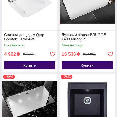
Сидіння для душу Qtap
Душовий піддон BRUGGE
Comfort CRM5035
1400 Miraggio
В наявності
Менше 5 од.
4 902
16 536
₴
₴
8 256 ₴
25 440 ₴
Купити
Купити
–35%
–25%