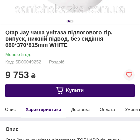
Qtap Jay чаша унітаза підлогового гір.
випуск, нижній підвод, без сидіння
680*370*815mm WHITE
Менше 5 од.
Код: SD00049252
Роздріб
9 753
₴
Купити
Опис
Характеристики
Доставка
Оплата
Умови 
Опис
Qtap Jay чаша унітаза підлогового TORNADO гір. випуск,