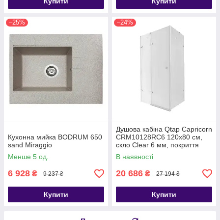
Купити
Купити
–25%
–24%
Душова кабіна Qtap Capricorn
Кухонна мийка BODRUM 650
CRM10128RC6 120x80 см,
sand Miraggio
скло Clear 6 мм, покриття
CalcLess без піддона
Менше 5 од.
В наявності
6 928
20 686
₴
₴
9 237 ₴
27 194 ₴
Купити
Купити