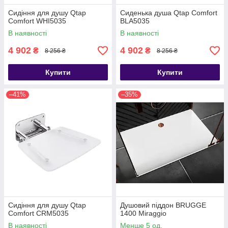
Сидіння для душу Qtap
Сиденька душа Qtap Comfort
Comfort WHI5035
BLA5035
В наявності
В наявності
4 902
4 902
₴
₴
8 256 ₴
8 256 ₴
Купити
Купити
–41%
–35%
Сидіння для душу Qtap
Душовий піддон BRUGGE
Comfort CRM5035
1400 Miraggio
В наявності
Менше 5 од.