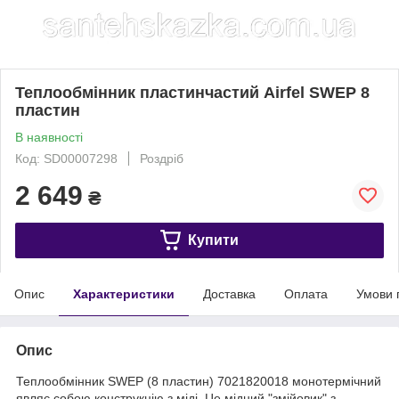
Теплообмінник пластинчастий Airfel SWEP 8
пластин
В наявності
Код: SD00007298
Роздріб
2 649
₴
Купити
Опис
Характеристики
Доставка
Оплата
Умови 
Опис
Теплообмінник SWEP (8 пластин) 7021820018 монотермічний
являє собою конструкцію з міді. Це мідний "змійовик" з