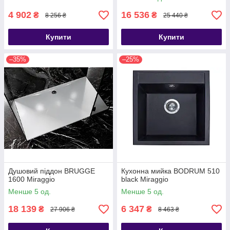
4 902
16 536
₴
₴
8 256 ₴
25 440 ₴
Купити
Купити
–35%
–25%
Душовий піддон BRUGGE
Кухонна мийка BODRUM 510
1600 Miraggio
black Miraggio
Менше 5 од.
Менше 5 од.
18 139
6 347
₴
₴
27 906 ₴
8 463 ₴