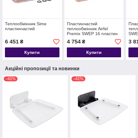
Теплообмінник Sime
Пластинчастий
Плас
пластинчастий
теплообмінник Airfel
тепл
Premix SWEP 16 пластин
SWE
6 451
4 754
3 8
₴
₴
Купити
Купити
Акційні пропозиції та новинки
–41%
–41%