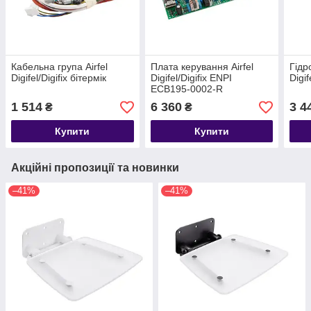
Кабельна група Airfel
Плата керування Airfel
Гідр
Digifel/Digifix бітермік
Digifel/Digifix ENPI
Digif
ECB195-0002-R
1 514
6 360
3 4
₴
₴
Купити
Купити
Акційні пропозиції та новинки
–41%
–41%