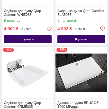
Сидіння для душу Qtap
Сиденька душа Qtap Comfort
Comfort WHI5035
BLA5035
В наявності
В наявності
4 902
4 902
₴
₴
8 256 ₴
8 256 ₴
Купити
Купити
–41%
–35%
Сидіння для душу Qtap
Душовий піддон BRUGGE
Comfort CRM5035
1400 Miraggio