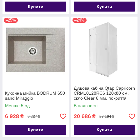
Купити
Купити
–25%
–24%
Душова кабіна Qtap Capricorn
Кухонна мийка BODRUM 650
CRM10128RC6 120x80 см,
sand Miraggio
скло Clear 6 мм, покриття
CalcLess без піддона
Менше 5 од.
В наявності
6 928
20 686
₴
₴
9 237 ₴
27 194 ₴
Купити
Купити