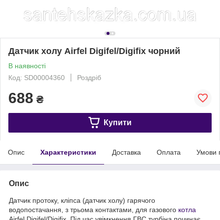
Датчик холу Airfel Digifel/Digifix чорний
В наявності
Код: SD00004360
Роздріб
688
₴
Купити
Опис
Характеристики
Доставка
Оплата
Умови 
Опис
Датчик протоку, кліпса (датчик холу) гарячого
водопостачання, з трьома контактами, для газового
котла
Airfel Digifel/Digifix. Під час увімкнення ГВС турбіна починає