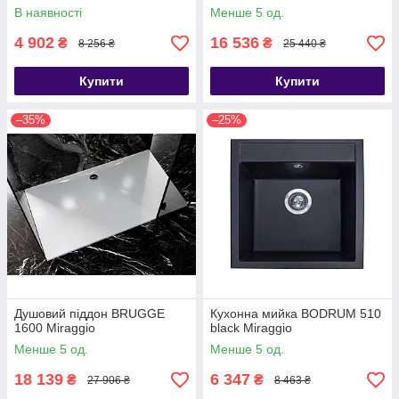
В наявності
Менше 5 од.
4 902
16 536
₴
₴
8 256 ₴
25 440 ₴
Купити
Купити
–35%
–25%
Душовий піддон BRUGGE
Кухонна мийка BODRUM 510
1600 Miraggio
black Miraggio
Менше 5 од.
Менше 5 од.
18 139
6 347
₴
₴
27 906 ₴
8 463 ₴