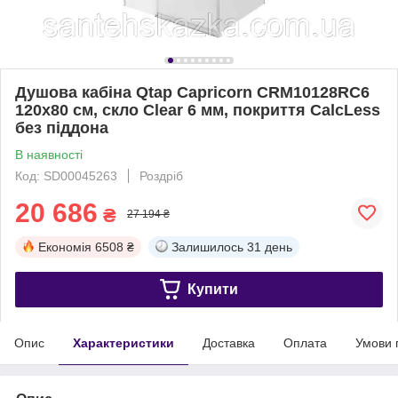
Душова кабіна Qtap Capricorn CRM10128RC6
120x80 см, скло Clear 6 мм, покриття CalcLess
без піддона
В наявності
Код: SD00045263
Роздріб
20 686
₴
27 194 ₴
Економія
6508 ₴
Залишилось
31 день
Купити
Опис
Характеристики
Доставка
Оплата
Умови 