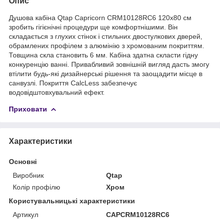
Опис
Душова кабіна Qtap Capricorn CRM10128RC6 120x80 см
зробить гігієнічні процедури ще комфортнішими. Він
складається з глухих стінок і стильних двостулкових дверей,
обрамлених профілем з алюмінію з хромованим покриттям.
Товщина скла становить 6 мм. Кабіна здатна скласти гідну
конкуренцію ванні. Привабливий зовнішній вигляд дасть змогу
втілити будь-які дизайнерські рішення та заощадити місце в
санвузлі. Покриття CalcLess забезпечує
водовідштовхувальний ефект.
Приховати
Характеристики
Основні
Виробник
Qtap
Колір профілю
Хром
Користувальницькі характеристики
Артикул
CAPCRM10128RC6