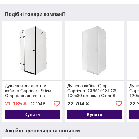
Подібні товари компанії
Душевая квадратная
Душова кабіна Qtap
Душо
кабина Capricorn 90см
Capricorn CRM1018RC6
Capr
Qtap распашная на
100х80 см, скло Clear 6
120x
мелком поддоне с
мм, CalcLess, без піддона
мм, 
21 185
22 704
22 
₴
₴
27 194 ₴
прозрачным стеклом
підд
Купити
Купити
Акційні пропозиції та новинки