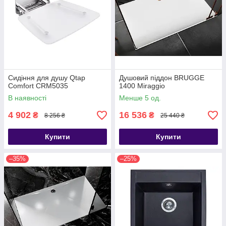
Сидіння для душу Qtap
Душовий піддон BRUGGE
Comfort CRM5035
1400 Miraggio
В наявності
Менше 5 од.
4 902
16 536
₴
₴
8 256 ₴
25 440 ₴
Купити
Купити
–35%
–25%