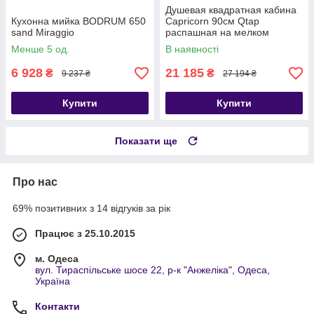
Душевая квадратная кабина
Кухонна мийка BODRUM 650
Capricorn 90см Qtap
sand Miraggio
распашная на мелком
поддоне с прозрачным
Менше 5 од.
В наявності
стеклом
6 928
21 185
₴
₴
9 237 ₴
27 194 ₴
Купити
Купити
Показати ще
Про нас
69% позитивних з 14 відгуків за рік
Працює з 25.10.2015
м. Одеса
вул. Тираспільське шосе 22, р-к "Анжеліка", Одеса,
Україна
Контакти