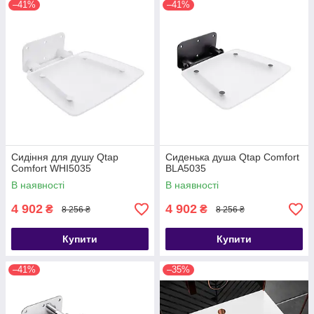
–41%
–41%
Сидіння для душу Qtap
Сиденька душа Qtap Comfort
Comfort WHI5035
BLA5035
В наявності
В наявності
4 902
4 902
₴
₴
8 256 ₴
8 256 ₴
Купити
Купити
–41%
–35%