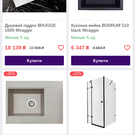
Душовий піддон BRUGGE
Кухонна мийка BODRUM 510
1600 Miraggio
black Miraggio
Менше 5 од.
Менше 5 од.
18 139
6 347
₴
₴
27 906 ₴
8 463 ₴
Купити
Купити
–25%
–22%