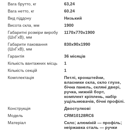
Вага брутто, кг
63,24
Вага нетто, кг
60.24
Вид піддону
Низький
Висота скла, мм
1900
Габаритні розміри виробу
1170х770х1900
(ШхГхВ), мм
Габарити паковання
830х90х1990
(ШхГхВ), мм
Гарантія
36 місяців
Кількість вантажних місць
1
Кількість секцій
1
Комплектація
Петлі, кронштейни,
власники скла, скло глухе,
бічна панель, скляні двері,
ручка, нижній борт,
комплект кріплень, набір
ущільнювачів, бічні профілі.
Конструкція
Двостулкові
Мoдель
CRM10128RC6
Матеріал
Скло; алюміній — профіль;
неіржавка сталь — ручки