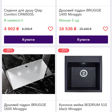
Сидіння для душу Qtap
Душовий піддон BRUGGE
Comfort CRM5035
1400 Miraggio
В наявності
Менше 5 од.
4 902
16 536
₴
₴
8 256 ₴
25 440 ₴
Купити
Купити
–35%
–25%
Душовий піддон BRUGGE
Кухонна мийка BODRUM 510
1600 Miraggio
black Miraggio