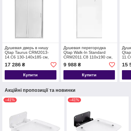
Душевая дверь в нишу
Душевая перегородка
Душе
Qtap Taurus CRM2013-
Qtap Walk-In Standard
Qtap
14.C6 130-140x185 см,
CRM2011.C8 110х190 см,
11.C
стекло Clear 6 мм,
стекло Clear 8 мм,
стек
17 286
9 988
15 
₴
₴
покрытие CalcLess
покрытие CalcLess
покр
Купити
Купити
Акційні пропозиції та новинки
–41%
–41%