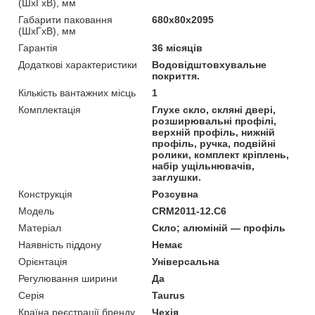
(ШхГхВ), мм
Габарити паковання
680х80х2095
(ШхГхВ), мм
Гарантія
36 місяців
Додаткові характеристики
Водовідштовхувальне
покриття.
Кількість вантажних місць
1
Комплектація
Глухе скло, скляні двері,
розширювальні профілі,
верхній профіль, нижній
профіль, ручка, подвійні
ролики, комплект кріплень,
набір ущільнювачів,
заглушки.
Конструкція
Розсувна
Мoдель
CRM2011-12.C6
Матеріал
Скло; алюміній — профіль
Наявність піддону
Немає
Орієнтація
Універсальна
Регулювання ширини
Да
Серія
Taurus
Країна реєстрації бренду
Чехія