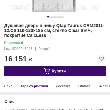
Душевая дверь в нишу Qtap Taurus CRM2011-
12.C6 110-120x185 см, стекло Clear 6 мм,
покрытие CalcLess
В наявності
Код: SD00045296
Роздріб
16 151
₴
Купити
Опис
Характеристики
Доставка
Оплата
Умови 
Опис
Душові двері в нішу Qtap Taurus CRM2011-12.C6 110-120x185