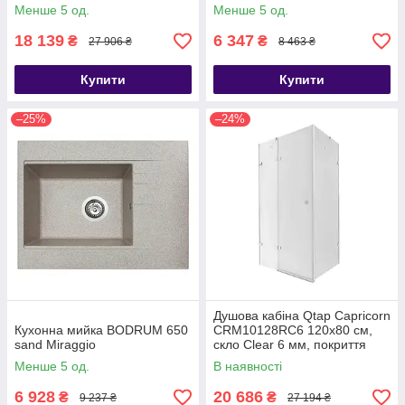
Менше 5 од.
Менше 5 од.
18 139
6 347
₴
₴
27 906 ₴
8 463 ₴
Купити
Купити
–25%
–24%
Душова кабіна Qtap Capricorn
Кухонна мийка BODRUM 650
CRM10128RC6 120x80 см,
sand Miraggio
скло Clear 6 мм, покриття
CalcLess без піддона
Менше 5 од.
В наявності
6 928
20 686
₴
₴
9 237 ₴
27 194 ₴