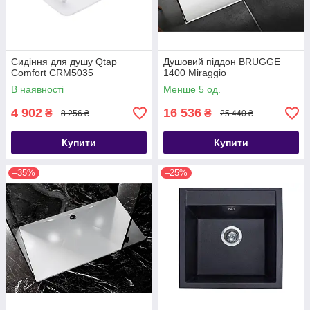
Сидіння для душу Qtap
Душовий піддон BRUGGE
Comfort CRM5035
1400 Miraggio
В наявності
Менше 5 од.
4 902
16 536
₴
₴
8 256 ₴
25 440 ₴
Купити
Купити
–35%
–25%