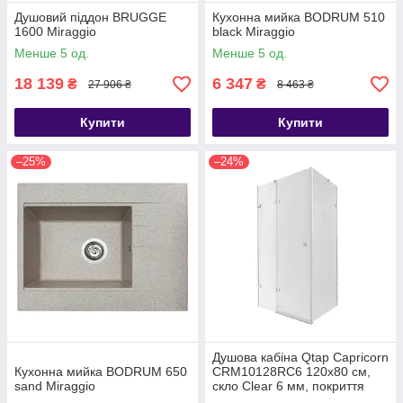
Душовий піддон BRUGGE
Кухонна мийка BODRUM 510
1600 Miraggio
black Miraggio
Менше 5 од.
Менше 5 од.
18 139
6 347
₴
₴
27 906 ₴
8 463 ₴
Купити
Купити
–25%
–24%
Душова кабіна Qtap Capricorn
Кухонна мийка BODRUM 650
CRM10128RC6 120x80 см,
sand Miraggio
скло Clear 6 мм, покриття
CalcLess без піддона