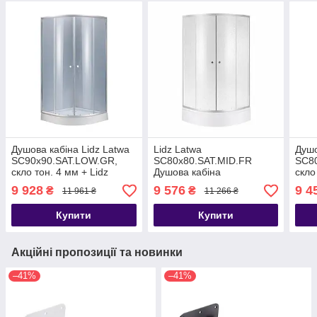
Душова кабіна Lidz Latwa
Lidz Latwa
Душо
SC90x90.SAT.LOW.GR,
SC80x80.SAT.MID.FR
SC8
скло тон. 4 мм + Lidz
Душова кабіна
скло
Душовий піддон KAPIELKA
напівкругла, скло Frost 4
Душо
9 928
9 576
9 4
₴
₴
11 961 ₴
11 266 ₴
ST90x90x15
мм + Lidz Душовий піддон
ST8
KAPIELKA
Купити
Купити
Акційні пропозиції та новинки
–41%
–41%