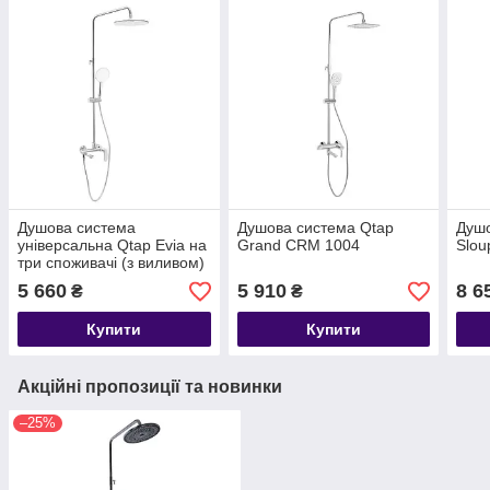
Душова система
Душова система Qtap
Душо
універсальна Qtap Evia на
Grand CRM 1004
Slo
три споживачі (з виливом)
QTEVI111CRM47583
5 660
5 910
8 6
₴
₴
Chrome
Купити
Купити
Акційні пропозиції та новинки
–25%