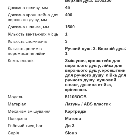
Верхній душ: 250х250
Довжина виливу, мм
45
Довжина кронштейна для
400
верхнього душу, мм
Довжина шланга, мм
1500
Кількість вантажних місць
1
Кількість споживачів
3
Кількість режимів
Ручний душ: 3. Верхній душ:
перемикання лійки
1
Комплектація
Змішувач, кронштейн для
верхнього душу, лійка для
верхнього душу, кронштейн
для ручного душу, лійка для
ручного душу, душовий
шланг, душова стійка,
кріплення.
Мoдель
51105OGB
Матеріал
Латунь / ABS пластик
Механізм змішування
Картридж
Поверхня
Матова
Робочий тиск, bar
До 3
Серія
Sloup