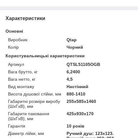
Характеристики
Основні
Виробник
Qtap
Колір
Чорний
Користувальницькі характеристики
Артикул
QTSL51105OGB
Вага брутто, кг
6,2400
Вага нетто, кг
4,5
Вид монтажу
Настінний
Висота душової стійки, мм
880-1410
Габаритні розміри виробу
255х585х1460
(ШхГхВ), мм
Габарити паковання
425х930х170
(ШхГхВ), мм
Гарантія
10 років
Діаметр лійки, мм
Ручний душ: 123х123.