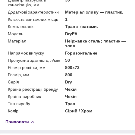
каналізацію, мм
Додаткові характеристики
Матеріал зливу — пластик.
Кількість вантажних місць
1
Комплектація
Трап з ґратами.
Мoдель
DryFA
Матеріал
Неіржавка сталь; пластик —
злив
Напрямок випуску
Горизонтальне
Пропускна здатність, л/мін
50
Розмір решітки, мм
800х73
Розмір, мм
800
Серія
Dry
Країна реєстрації бренду
Чехія
Країна-виробник
Чехія
Тип виробу
Трап
Колір
Сірий / Хром
Приховати