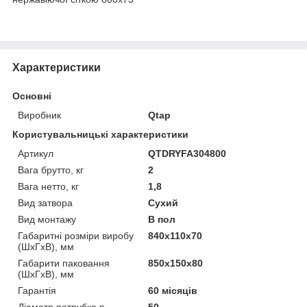
Характеристики
Основні
Виробник
Qtap
Користувальницькі характеристики
Артикул
QTDRYFA304800
Вага брутто, кг
2
Вага нетто, кг
1,8
Вид затвора
Сухий
Вид монтажу
В пол
Габаритні розміри виробу
840х110х70
(ШхГхВ), мм
Габарити паковання
850х150х80
(ШхГхВ), мм
Гарантія
60 місяців
Діаметр патрубка в
50