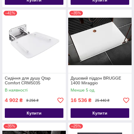
Купити
Купити
–41%
–35%
Сидіння для душу Qtap
Душовий піддон BRUGGE
Comfort CRM5035
1400 Miraggio
В наявності
Менше 5 од.
4 902
16 536
₴
₴
8 256 ₴
25 440 ₴
Купити
Купити
–35%
–25%