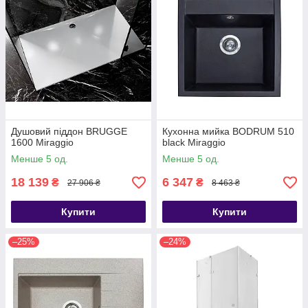
Душовий піддон BRUGGE
Кухонна мийка BODRUM 510
1600 Miraggio
black Miraggio
Менше 5 од.
Менше 5 од.
18 139
6 347
₴
₴
27 906 ₴
8 463 ₴
Купити
Купити
–25%
–24%