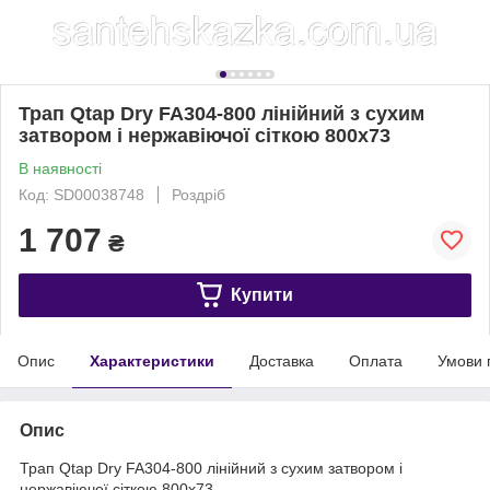
Трап Qtap Dry FA304-800 лінійний з сухим
затвором і нержавіючої сіткою 800х73
В наявності
Код: SD00038748
Роздріб
1 707
₴
Купити
Опис
Характеристики
Доставка
Оплата
Умови 
Опис
Трап Qtap Dry FA304-800 лінійний з сухим затвором і
нержавіючої сіткою 800х73