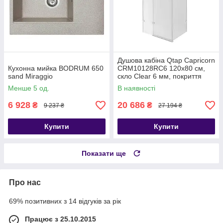
Душова кабіна Qtap Capricorn
Кухонна мийка BODRUM 650
CRM10128RC6 120x80 см,
sand Miraggio
скло Clear 6 мм, покриття
CalcLess без піддона
Менше 5 од.
В наявності
6 928
20 686
₴
₴
9 237 ₴
27 194 ₴
Купити
Купити
Показати ще
Про нас
69% позитивних з 14 відгуків за рік
Працює з 25.10.2015