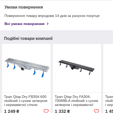
Умови повернення
Повернення товару впродовж 14 днів за рахунок покупця
Всі умови повернення
Подібні товари компанії
Трап Qtap Dry FB304-600
Трап Qtap Dry FA304-
Трап
лінійний з сухим затвором
700MBLA лінійний з сухим
ліні
і нержавіючої сіткою
затвором і нержавіючої
і не
600х73
сіткою 700х73
800
1 249
1 332
1 4
₴
₴