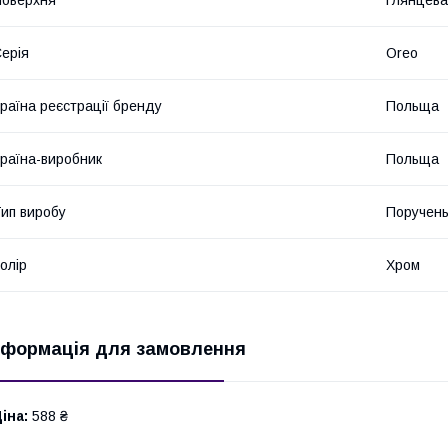
оверхня
Глянцева
ерія
Oreo
раїна реєстрації бренду
Польща
раїна-виробник
Польща
ип виробу
Поручен
олір
Хром
нформація для замовлення
іна:
588 ₴