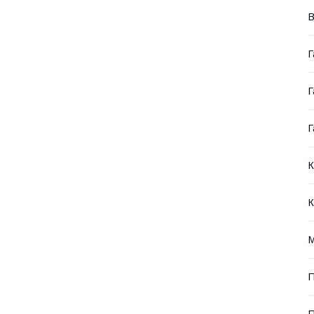
В
Г
Г
Г
К
К
П