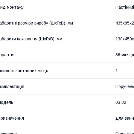
ид монтажу
Настінни
абаритні розміри виробу (ШхГхВ), мм
435х85х
абарити паковання (ШхГхВ), мм
130х450
арантія
36 місяці
ількість вантажних місць
1
омплектація
Поручень
Мoдель
03.02
ризначення
Для ванн