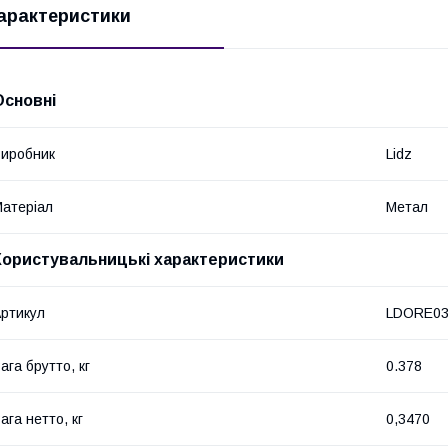
арактеристики
Основні
иробник
Lidz
атеріал
Метал
Користувальницькі характеристики
ртикул
LDORE03
ага брутто, кг
0.378
ага нетто, кг
0,3470