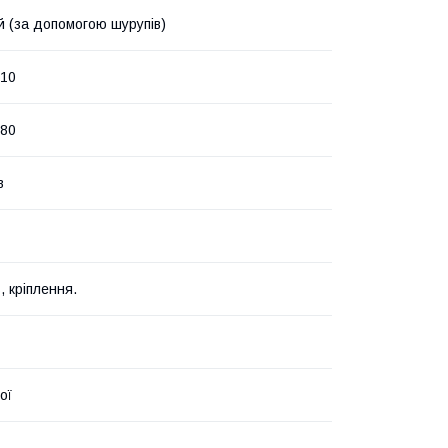
й (за допомогою шурупів)
210
х80
в
, кріплення.
ої