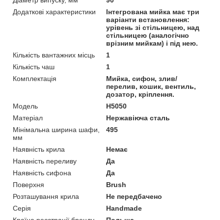
Додаткові характеристики
Інтегрована мийка має три
варіанти встановлення:
урівень зі стільницею, над
стільницею (аналогічно
врізним мийкам) і під нею.
Кількість вантажних місць
1
Кількість чаш
1
Комплектація
Мийка, сифон, злив/
перелив, кошик, вентиль,
дозатор, кріплення.
Мoдель
H5050
Матеріал
Нержавіюча сталь
Мінімальна ширина шафи,
495
мм
Наявність крила
Немає
Наявність переливу
Да
Наявність сифона
Да
Поверхня
Brush
Розташування крила
Не передбачено
Серія
Handmade
Країна реєстрації бренду
Польща