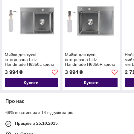
Мийка для кухні
Мийка для кухні
Набі
інтегрована Lidz
інтегрована Lidz
мийк
Handmade H6350L крило
Handmade H6350R крило
мм B
зліва
праворуч
доза
3 994
3 994
2 7
₴
₴
(LDH6350BRUL45588)
(LDH6350BRUR45587)
засо
Brushed Steel 3,0/1,0 мм
Brushed Steel 3,0/1,0 мм
Купити
Купити
Про нас
69% позитивних з 14 відгуків за рік
Працює з 25.10.2015