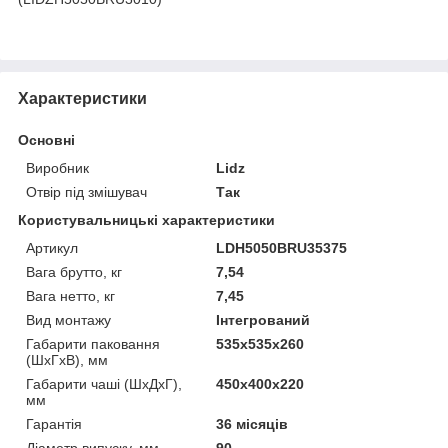
Характеристики
Основні
Виробник
Lidz
Отвір під змішувач
Так
Користувальницькі характеристики
Артикул
LDH5050BRU35375
Вага брутто, кг
7,54
Вага нетто, кг
7,45
Вид монтажу
Інтегрований
Габарити паковання
535х535х260
(ШхГхВ), мм
Габарити чаші (ШхДхГ),
450х400х220
мм
Гарантія
36 місяців
Діаметр випуску, мм
90