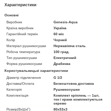
Характеристики
Основні
Виробник
Genesis-Aqua
Країна виробник
Україна
Гарантійний термін
60 міс
Колір
Чорний
Матеріал рушникосушки
Нержавіюча сталь
Робоча температура
100 град.
Тип рушникосушки
Електричний
Форма рушникосушки
Драбинка
Користувальницькі характеристики
Діаметр підключення
G 1/2
Доставка/Оплата
Безкоштовна доставка
Категорія
Рушникосушки
Комплектація
Комплект кріплень — 1шт,
тен і крани комплектуються
окремо
Розмір(ВхШхГ)
80x53x3