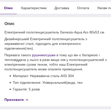
Опис
Характеристики
Доставка
Оплата
Умови п
Опис
Електричний полотенцесушитель Genesis-Aqua Aro 80x53 см
Дизайнерський Електричний полотенцесушитель з
нержавіючої сталі, підходить для електричного
підключення(тен).
Перевага такого
рушникосушки
в тому що він є батареєю і
тепловіддача у нього в рази вище ніж у полотенцесушителей з
електричним сухим теном, тобто наш Електричний
полотенцесушитель може опалити приміщення.
Матеріал: Нержавіюча сталь AISI 304
Тип підключення: Універсальний(вода, тен
Гарантія: 5 років
Приховати