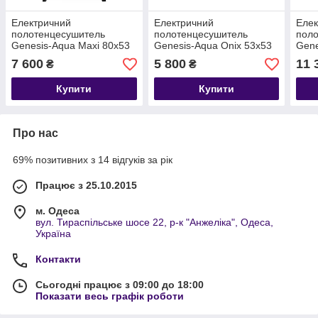
Електричний
Електричний
Елек
полотенцесушитель
полотенцесушитель
пол
Genesis-Aqua Maxi 80x53
Genesis-Aqua Onix 53x53
Gene
см
см
см
7 600
5 800
11 
₴
₴
Купити
Купити
Про нас
69% позитивних з 14 відгуків за рік
Працює з 25.10.2015
м. Одеса
вул. Тираспільське шосе 22, р-к "Анжеліка", Одеса,
Україна
Контакти
Сьогодні працює з 09:00 до 18:00
Показати весь графік роботи