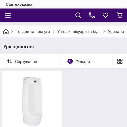
Сантехсказка
Товари та послуги
Унітази, пісуари та біде
Уринали
Урії підлогові
Сортування
0
Фільтри