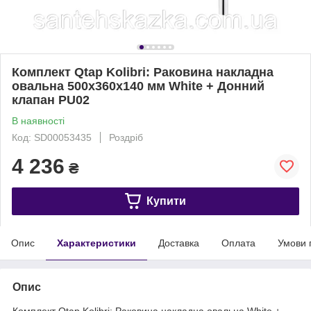
Комплект Qtap Kolibri: Раковина накладна
овальна 500x360x140 мм White + Донний
клапан PU02
В наявності
Код: SD00053435
Роздріб
4 236
₴
Купити
Опис
Характеристики
Доставка
Оплата
Умови 
Опис
Комплект Qtap Kolibri: Раковина накладна овальна White +