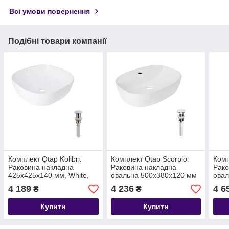
Всі умови повернення
Подібні товари компанії
Комплект Qtap Kolibri:
Комплект Qtap Scorpio:
Комп
Раковина накладна
Раковина накладна
Рако
425x425x140 мм, White,
овальна 500x380x120 мм
овал
квадратна + Донний
White + Донний клапан
WHIT
4 189
4 236
4 6
₴
₴
клапан Pop-up PU02
PU02
PU0
Купити
Купити