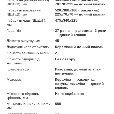
(ШхГхВ), мм
70х70х225 — донний клапан
Габарити паковання
520x380x160 - раковина;
(ШхГхВ), мм
225х70х70 — донний клапан
Габарити чаші (ШхДхГ),
475х340х125
мм
Гарантія
27 років — раковина; 2 роки
— донний клапан
Діаметр випуску, мм
45
Додаткові характеристики
Керамічний донний клапан.
Кількість вантажних місць
2
Кількість отворів під
Без отвору
змішувач
Комплектація
Раковина, донний клапан,
інструкція.
Матеріал
Кераміка — раковина;
латунь/ кераміка — донний
клапан.
Міжосьова відстань
Не передбачено
кріплень, мм
Мінімальна ширина шафи,
555
мм
Наявність донного
Да