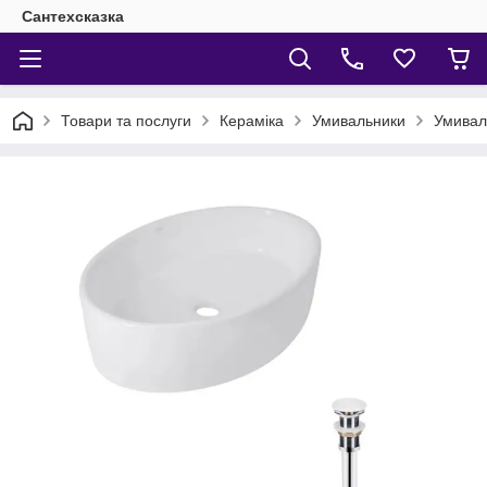
Сантехсказка
Товари та послуги
Кераміка
Умивальники
Умивал