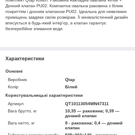
Донний клапан PU02: Компактна овальна раковина з білим
покриттям і донним клапаном PU02. Ідеальна для невеликих
приміщень завдяки своїм розмірам. Її мінімалістичний дизайн
вписується в будь-який інтер'єр, а клапан гарантує
безперебійне зливання води.
Характеристики
Основні
Виробник
Qtap
Колір
Білий
Користувальницькі характеристики
Артикул
QT10113054WN47311
Вага брутто, кг
10,35 — раковина; 0,39 —
донний клапан
Вага нетто, кг
9 - раковина; 0,4 — донний
клапан
Габаритні розміри виробу
505x360x140 - раковина;