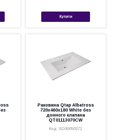
Купити
ross
Раковина Qtap Albatross
без
720x460x180 White без
донного клапана
QT01113070CW
SD00050372